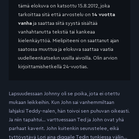
tämä elokuva on katsottu 15.8.2012, joka
tarkoittaa sitä että arvostelu on
14 vuotta
vanha
ja saattaa siitä syystä sisältää
vanhahtanutta tekstiä tai kankeaa
kielenkäyttöä. Mielipiteeni on saattanut ajan
saatossa muuttua ja elokuva saattaa vaatia
uudelleenkatselun uusilla aivoilla. Olin arvion
kirjoittamishetkellä 24-vuotias.
Lapsuudessaan Johnny oli se poika, jota ei otettu
mukaan leikkeihin. Kun John sai vanhemmiltaan
lahjaksi Teddy-nalen, hän toivoi sen puhuvan oikeasti.
Ja niin tapahtui… varttuessaan Ted ja John ovat yhä
parhaat kaverit. John kuitenkin seurustelee, eikä
tyttöystävä Lori aina diggaile Tedin tunkiessa väliin…