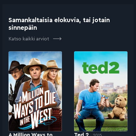
Samankaltaisia elokuvia, tai jotain
sinnepäin
Katso kaikki arviot
A Million Ways to
Ted 2
2015