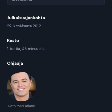
Julkaisuajankohta
:
29. kesäkuuta 2012
Kesto
:
1 tuntia, 46 minuuttia
:
Ohjaaja
Seth MacFarlane