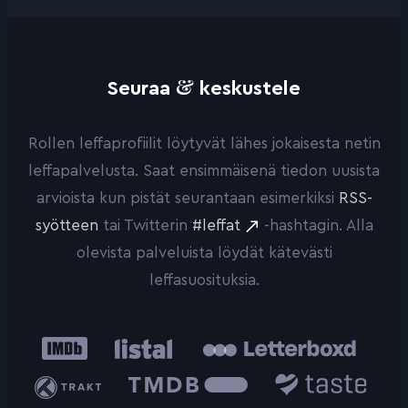
&
Seuraa
keskustele
Rollen leffaprofiilit löytyvät lähes jokaisesta netin
leffapalvelusta. Saat ensimmäisenä tiedon uusista
arvioista kun pistät seurantaan esimerkiksi
RSS-
syötteen
tai Twitterin
#leffat
-hashtagin. Alla
olevista palveluista löydät kätevästi
leffasuosituksia.
IMDb
Listal
Letterboxd
Trakt
The
Taste.io