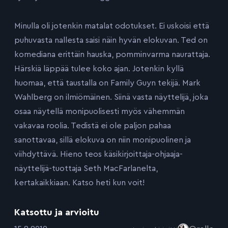
Minulla oli jotenkin matalat odotukset. Ei uskoisi että
puhuvasta nallesta saisi näin hyvän elokuvan. Ted on
komediana erittäin hauska, pomminvarma naurattaja.
Härskiä läppää tulee koko ajan. Jotenkin kyllä
huomaa, että taustalla on Family Guyn tekijä. Mark
Wahlberg on ilmiömäinen. Siinä vasta näyttelijä, joka
osaa näytellä monipuolisesti myös vähemmän
vakavaa roolia. Tedistä ei ole paljon pahaa
sanottavaa, sillä elokuva on niin monipuolinen ja
viihdyttävä. Hieno teos käsikirjoittaja-ohjaaja-
näyttelijä-tuottaja Seth MacFarlanelta,
kertakaikkiaan. Katso heti kun voit!
Katsottu ja arvioitu