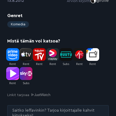
:
15.8.2012
@rolle
Arvion kirjoitti
Genret
:
Komedia
Mistä tämän voi katsoa?
Linkit tarjoaa
Saitko leffavinkin? Tarjoa kirjoittajalle kahvit
kiitokseksi!