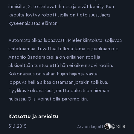
ihmisille, 2. tottelevat ihmisiä ja eivät kehity. Kun
kadulta löytyy robotti, jolla on tietoisuus, Jacq
kyseenalaistaa elämän.
Autómata alkaa lupaavasti. Mielenkiintoista, soljuvaa
scifidraamaa. Luvattua trilleriä tämä ei juurikaan ole.
Antonio Banderaksella on erilainen rooli ja
äkkiseltään tuntuu että hän ei oikein sovi rooliin.
Kokonaisuus on vähän hujan hajan ja vasta
loppuvaiheilla alkaa ottamaan jotakin tolkkua.
Tyylikäs kokonaisuus, mutta paletti on hieman
hukassa. Olisi voinut olla parempikin.
Katsottu ja arvioitu
:
31.1.2015
@rolle
Arvion kirjoitti