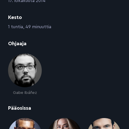
:
17. lokakuuta 2014
Kesto
:
1 tuntia, 49 minuuttia
:
Ohjaaja
Gabe Ibáñez
:
Pääosissa