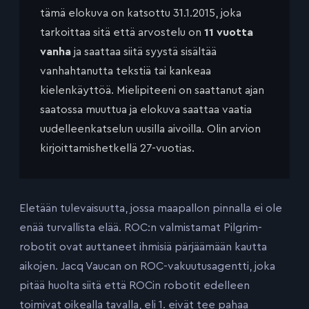
tämä elokuva on katsottu 31.1.2015, joka
tarkoittaa sitä että arvostelu on
11 vuotta
vanha
ja saattaa siitä syystä sisältää
vanhahtanutta tekstiä tai kankeaa
kielenkäyttöä. Mielipiteeni on saattanut ajan
saatossa muuttua ja elokuva saattaa vaatia
uudelleenkatselun uusilla aivoilla. Olin arvion
kirjoittamishetkellä 27-vuotias.
Eletään tulevaisuutta, jossa maapallon pinnalla ei ole
enää turvallista elää. ROC:n valmistamat Pilgrim-
robotit ovat auttaneet ihmisiä pärjäämään kautta
aikojen. Jacq Vaucan on ROC-vakuutusagentti, joka
pitää huolta siitä että ROCin robotit edelleen
toimivat oikealla tavalla, eli 1. eivät tee pahaa