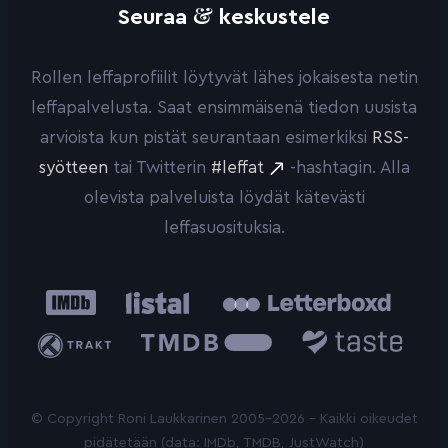
&
Seuraa
keskustele
Rollen leffaprofiilit löytyvät lähes jokaisesta netin
leffapalvelusta. Saat ensimmäisenä tiedon uusista
arvioista kun pistät seurantaan esimerkiksi
RSS-
syötteen
tai Twitterin
#leffat
-hashtagin. Alla
olevista palveluista löydät kätevästi
leffasuosituksia.
IMDb
Listal
Letterboxd
Trakt
The
Taste.io
Movie
Database
© Copyright Roni Laukkarinen 2005-2026 - Kaikki oikeudet
pidätetään (data: IMDb, TMDB, JustWatch)