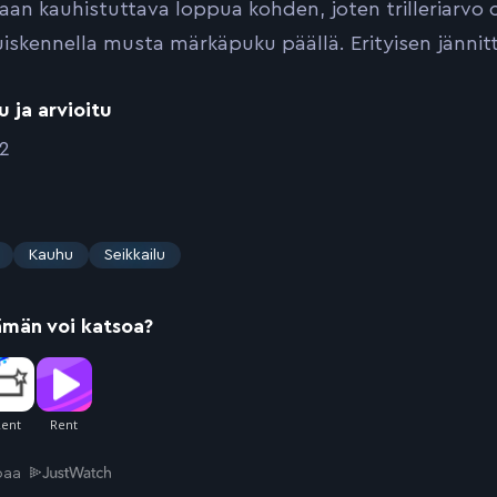
aan kauhistuttava loppua kohden, joten trilleriarvo 
uiskennella musta märkäpuku päällä. Erityisen jännit
u ja arvioitu
12
Kauhu
Seikkailu
ämän voi katsoa?
joaa