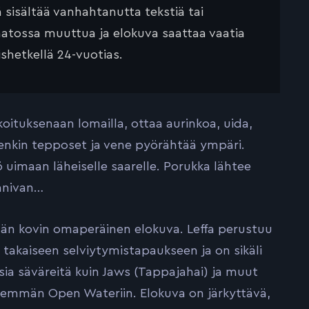
ä sisältää vanhahtanutta tekstiä tai
saatossa muuttua ja elokuva saattaa vaatia
ishetkellä 24-vuotias.
oituksenaan lomailla, ottaa aurinkoa, uida,
itenkin tepposet ja vene pyörähtää ympäri.
ö uimaan läheiselle saarelle. Porukka lähtee
anivan…
kään kovin omaperäinen elokuva. Leffa perustuu
takaiseen selviytymistapaukseen ja on sikäli
sia säväreitä kuin Jaws (Tappajahai) ja muut
 enemmän Open Wateriin. Elokuva on järkyttävä,