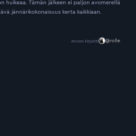
on huikeaa. Tämän jälkeen ei paljon avomerellä
tävä jännärikokonaisuus kerta kaikkiaan.
@rolle
Arvion kirjoitti