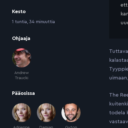
et
Kesto
kan
:
1 tuntia, 34 minuuttia
uud
:
Ohjaaja
Tuttava
kalasta
Tyyppie
Andrew
uimaan,
Traucki
:
Pääosissa
The Ree
kuitenk
todela 
vastaav
Adrienne
Damian
Gyton