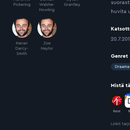
suorast
Pickering
Walshe-
Grantley
Howling
huvita 
Katsott
:
20.7.20
Kieran
Zoe
Darcy-
Naylor
Smith
Genret
:
Draama
Mistä t
Linkit tar