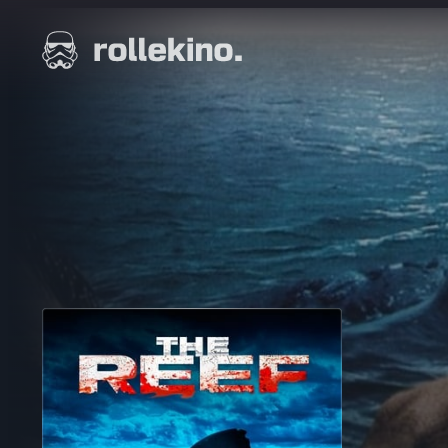
Siirry
suoraan
Elokuvat ja elokuva-arviot | Rollekino.fi
sisältöön
Fiilistelyä
lopputekstien
jälkeen.