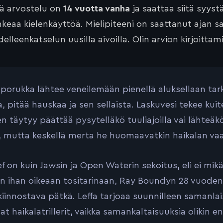
tä arvostelu on
14 vuotta vanha
ja saattaa siitä syyst
keaa kielenkäyttöä. Mielipiteeni on saattanut ajan 
elleenkatselun uusilla aivoilla. Olin arvion kirjoittam
porukka lähtee veneilemään pienellä aluksellaan tark
a, pitää hauskaa ja sen sellaista. Laskuvesi tekee ku
n täytyy päättää pysytelläkö tuuliajoilla vai lähteäk
 mutta keskellä merta he huomaavatkin haikalan va
f on kuin Jawsin ja Open Waterin sekoitus, eli ei mi
in ihan oikeaan tositarinaan, Ray Boundyn 28 vuoden 
kiinnostava pätkä. Leffa tarjoaa suunnilleen samanlai
at haikalatrillerit, vaikka samankaltaisuuksia olikin