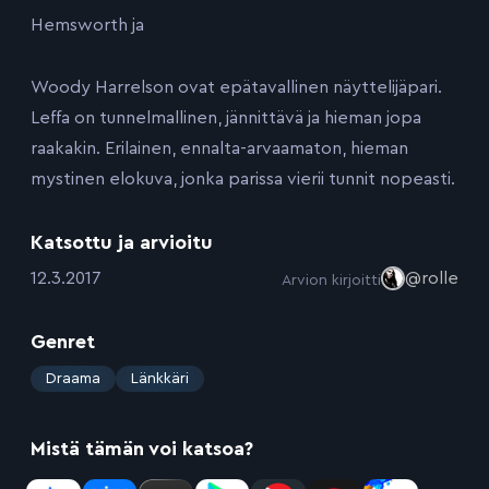
Hemsworth ja
Woody Harrelson ovat epätavallinen näyttelijäpari.
Leffa on tunnelmallinen, jännittävä ja hieman jopa
raakakin. Erilainen, ennalta-arvaamaton, hieman
mystinen elokuva, jonka parissa vierii tunnit nopeasti.
Katsottu ja arvioitu
:
12.3.2017
@rolle
Arvion kirjoitti
Genret
:
Draama
Länkkäri
Mistä tämän voi katsoa?