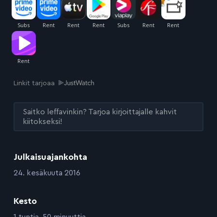
Linkit tarjoaa
Saitko leffavinkin? Tarjoa kirjoittajalle kahvit
kiitokseksi!
Julkaisuajankohta
:
24. kesäkuuta 2016
Kesto
:
1 tuntia, 50 minuuttia