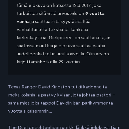
tämä elokuva on katsottu 12.3.2017, joka
tarkoittaa sitä että arvostelu on
9 vuotta
vanha
ja saattaa siitä syystä sisältää
vanhahtanutta tekstiä tai kankeaa
kielenkäyttöä. Mielipiteeni on saattanut ajan
saatossa muuttua ja elokuva saattaa vaatia
uudelleenkatselun uusilla aivoilla. Olin arvion
kirjoittamishetkellä 29-vuotias.
Texas Ranger David Kingston tutkii kadonneita
meksikolaisia ja päätyy kylään, jota johtaa pastori –
sama mies joka tappoi Davidin isän parikymmentä
vuotta aikaisemmin…
The Duel on suhteellisen uniikki länkkärielokuva. Liam