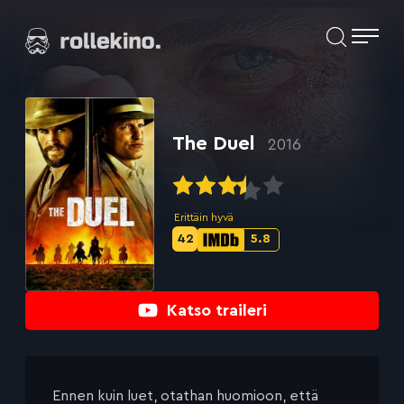
Siirry
Elokuvat ja elokuva-arviot | Rollekino.fi
suoraan
sisältöön
Fiilistelyä
lopputekstien
jälkeen.
The Duel
2016
Erittäin hyvä
42
5.8
Metascore-
IMDb-
pisteet:
pisteet:
Katso traileri
Ennen kuin luet, otathan huomioon, että