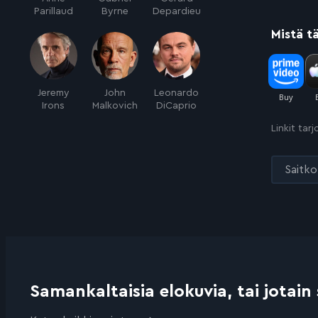
Parillaud
Byrne
Depardieu
Mistä t
Jeremy
John
Leonardo
Irons
Malkovich
DiCaprio
Linkit tar
Saitko 
Samankaltaisia elokuvia, tai jotain