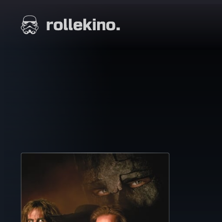
Siirry
suoraan
Elokuvat ja elokuva-arviot | Rollekino.fi
sisältöön
Fiilistelyä
lopputekstien
jälkeen.