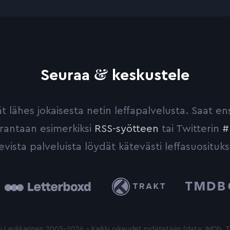
&
Seuraa
keskustele
yvät lähes jokaisesta netin leffapalvelusta. Saat 
urantaan esimerkiksi
RSS-syötteen
tai Twitterin
#
evista palveluista löydät kätevästi leffasuosituks
tterboxd
Trakt
The
Movie
Database
 Laukkarinen 2005-2026 - Kaikki oikeudet pidätetään (data: IMDb,