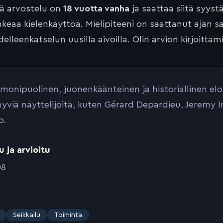
tä arvostelu on
18 vuotta vanha
ja saattaa siitä syyst
keaa kielenkäyttöä. Mielipiteeni on saattanut ajan 
elleenkatselun uusilla aivoilla. Olin arvion kirjoittam
n monipuolinen, juonenkäänteinen ja historiallinen e
hyviä näyttelijöitä, kuten Gérard Depardieu, Jeremy 
o.
u ja arvioitu
08
Seikkailu
Toiminta