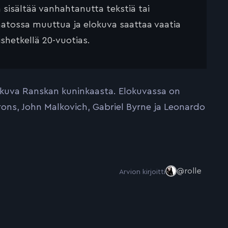
ä sisältää vanhahtanutta tekstiä tai
saatossa muuttua ja elokuva saattaa vaatia
ishetkellä 20-vuotias.
lokuva Ranskan kuninkaasta. Elokuvassa on
Irons, John Malkovich, Gabriel Byrne ja Leonardo
@rolle
Arvion kirjoitti