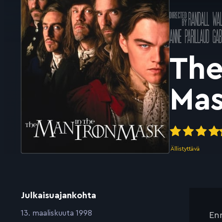
Ohjannut
RANDALL WAL
k
Pääosissa
ANNE PARILLAUD
GAB
The
Ma
Ällistyttävä
Julkaisuajankohta
:
13. maaliskuuta 1998
Enn