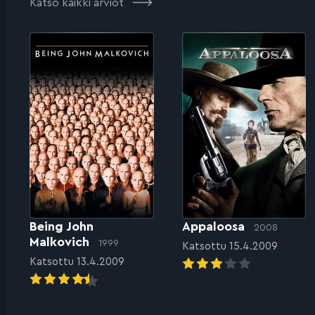
Katso kaikki arviot
Being John
Appaloosa
2008
Malkovich
1999
Katsottu 15.4.2009
Katsottu 13.4.2009