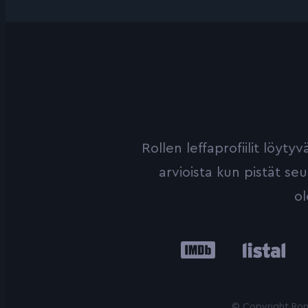
Rollen leffaprofiilit löyt
arvioista kun pistät se
ol
IMDb
Listal
Le
© Copyright Roni