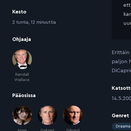
et
Kesto
kan
:
2 tuntia, 12 minuuttia
uud
:
Ohjaaja
Erittäi
paljon 
DiCapri
Randall
Wallace
Katsott
:
Pääosissa
:
14.5.20
Genret
:
Draama
Anne
Gabriel
Gérard