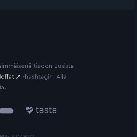
ensimmäisenä tiedon uusista
leffat
-hashtagin. Alla
ia.
Taste.io
 TMDB, JustWatch)