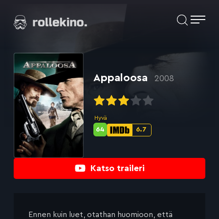
Siirry
Elokuvat ja elokuva-arviot | Rollekino.fi
suoraan
sisältöön
Fiilistelyä
lopputekstien
jälkeen.
Appaloosa
2008
Hyvä
64
6.7
Metascore-
IMDb-
pisteet:
pisteet:
Katso traileri
Ennen kuin luet, otathan huomioon, että