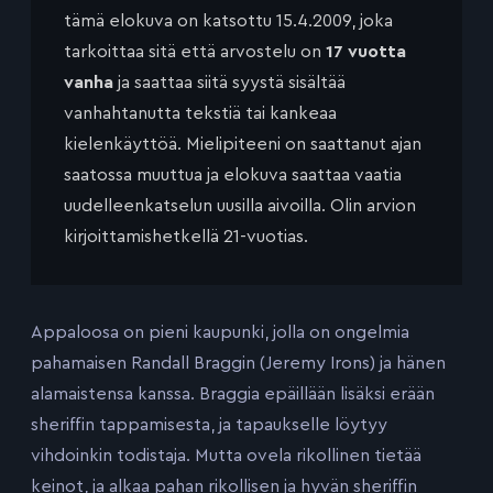
tämä elokuva on katsottu 15.4.2009, joka
tarkoittaa sitä että arvostelu on
17 vuotta
vanha
ja saattaa siitä syystä sisältää
vanhahtanutta tekstiä tai kankeaa
kielenkäyttöä. Mielipiteeni on saattanut ajan
saatossa muuttua ja elokuva saattaa vaatia
uudelleenkatselun uusilla aivoilla. Olin arvion
kirjoittamishetkellä 21-vuotias.
Appaloosa on pieni kaupunki, jolla on ongelmia
pahamaisen Randall Braggin (Jeremy Irons) ja hänen
alamaistensa kanssa. Braggia epäillään lisäksi erään
sheriffin tappamisesta, ja tapaukselle löytyy
vihdoinkin todistaja. Mutta ovela rikollinen tietää
keinot, ja alkaa pahan rikollisen ja hyvän sheriffin