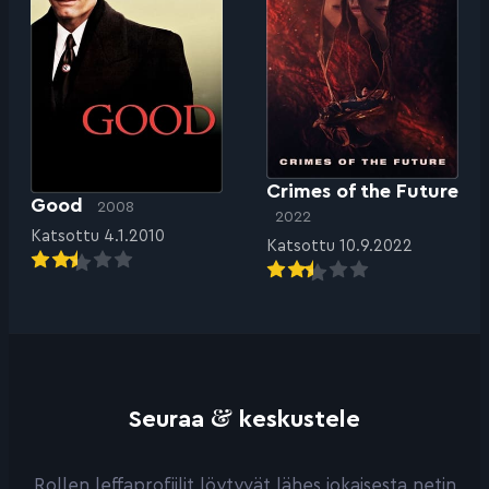
Crimes of the Future
Good
2008
2022
Katsottu 4.1.2010
Katsottu 10.9.2022
&
Seuraa
keskustele
Rollen leffaprofiilit löytyvät lähes jokaisesta netin