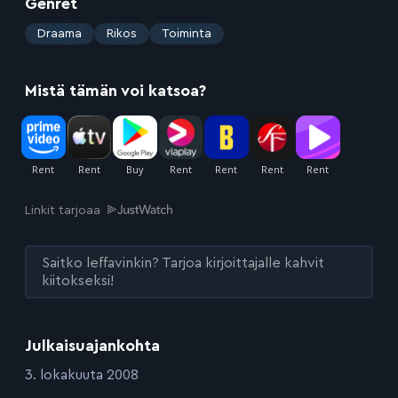
Genret
:
Draama
Rikos
Toiminta
Mistä tämän voi katsoa?
Linkit tarjoaa
Saitko leffavinkin? Tarjoa kirjoittajalle kahvit
kiitokseksi!
Julkaisuajankohta
:
3. lokakuuta 2008