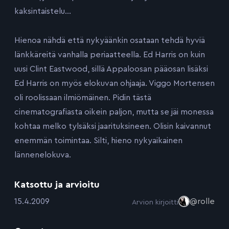
kaksintaistelu…
Hienoa nähdä että nykyäänkin osataan tehdä hyviä
länkkäreitä vanhalla periaatteella. Ed Harris on kuin
uusi Clint Eastwood, sillä Appaloosan pääosan lisäksi
Ed Harris on myös elokuvan ohjaaja. Viggo Mortensen
oli roolissaan ilmiömäinen. Pidin tästä
cinematografiasta oikein paljon, mutta se jäi monessa
kohtaa melko tylsäksi jaarituksineen. Olisin kaivannut
enemmän toimintaa. Silti, hieno nykyaikainen
lännenelokuva.
Katsottu ja arvioitu
:
15.4.2009
@rolle
Arvion kirjoitti