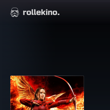
Siirry
suoraan
Elokuvat ja elokuva-arviot | Rollekino.fi
sisältöön
Fiilistelyä
lopputekstien
jälkeen.