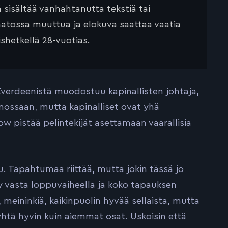
ä sisältää vanhahtanutta tekstiä tai
saatossa muuttua ja elokuva saattaa vaatia
ishetkellä 28-vuotias.
Everdeenistä muodostuu kapinallisten johtaja,
anossaan, mutta kapinalliset ovat yhä
w pistää pelintekijät asettamaan vaarallisia
 Tapahtumaa riittää, mutta jokin tässä jo
y vasta loppuvaiheella ja koko tapauksen
ä, meininkiä, kaikinpuolin hyvää sellaista, mutta
 yhtä hyvin kuin aiemmat osat. Uskoisin että