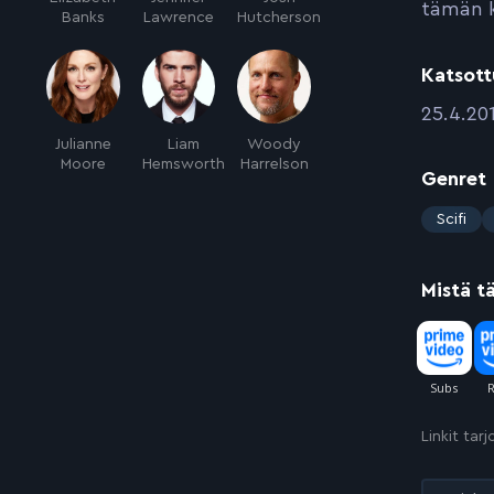
tämän k
Banks
Lawrence
Hutcherson
Katsott
:
25.4.20
Julianne
Liam
Woody
Moore
Hemsworth
Harrelson
Genret
:
Scifi
Mistä t
Linkit tar