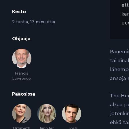
et
Kesto
kan
:
2 tuntia, 17 minuuttia
uud
:
Ohjaaja
Panemin
tai ain
lähempä
Francis
ansoja 
Lawrence
:
Pääosissa
The Hun
alkaa p
jotenkin
ehkä tä
Elizabeth
Jennifer
Josh