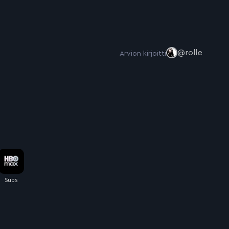
@rolle
Arvion kirjoitti