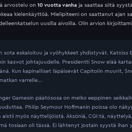
tä arvostelu on
10 vuotta vanha
ja saattaa siitä syyst
keaa kielenkäyttöä. Mielipiteeni on saattanut ajan 
elleenkatselun uusilla aivoilla. Olin arvion kirjoittam
 sota eskaloituu ja vyöhykkeet yhdistyvät. Katniss 
akin kasvot johtajuudelle. Presidentti Snow elää kart
nä. Kun kapinalliset läpäisevät Capitolin muurit, Sno
matkan varrelle…
ger Gamesin päätösosa on melko eeppinen seikkailu.
uuduttaa. Philip Seymour Hoffmanin poissa olo näky
 aistii myös näyttelijöistä. Äksöniä, CGI:tä, näyttely
mä tosiaan oli tässä. Ei lähtenyt jostain syystä ihan