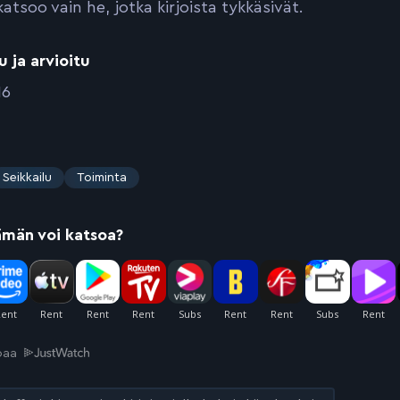
atsoo vain he, jotka kirjoista tykkäsivät.
u ja arvioitu
16
Seikkailu
Toiminta
ämän voi katsoa?
joaa