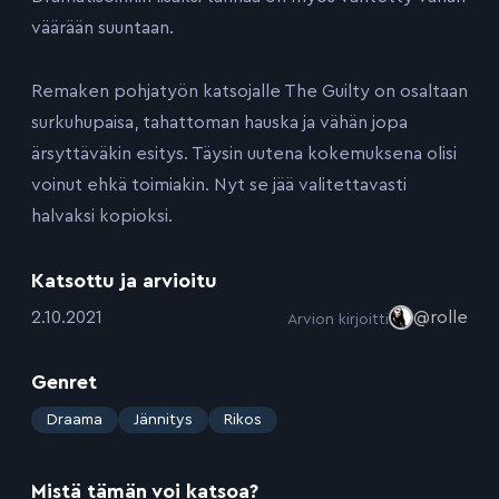
väärään suuntaan.
Remaken pohjatyön katsojalle The Guilty on osaltaan
surkuhupaisa, tahattoman hauska ja vähän jopa
ärsyttäväkin esitys. Täysin uutena kokemuksena olisi
voinut ehkä toimiakin. Nyt se jää valitettavasti
halvaksi kopioksi.
Katsottu ja arvioitu
:
2.10.2021
@rolle
Arvion kirjoitti
Genret
:
Draama
Jännitys
Rikos
Mistä tämän voi katsoa?