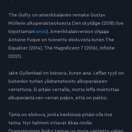
The Guilty on amerikkalainen remake Gustav
Möllerin alkuperäisteoksesta Den skyldige (2018) (lue
kirjoittamani
arvio
). Amerikkalaisversion ohjaaja
Antoine Fuque on tunnettu elokuvista kuten The
Equalizer (2014), The Magnificent 7 (2016), Infinite
(2021).
Jake Gyllenhaal on loistava, kuten aina. Leffan tyyli on
kuitenkin turhan ylidramatisoitu alkuperäiseen
verrattuna. Ei pitäisi vertailla, mutta leffa muistuttaa
alkuperäistä sen verran paljon, että on pakko.
Tämä on elokuva, jonka keskiössä pitäisi olla itse
tarina. Nyt hahmot ottavat liikaa roolia.
Dramatisoinnin lisäksi tarinaa on myös väritetty vähän