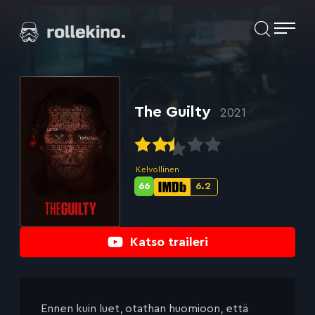
Siirry
Elokuvat ja elokuva-arviot | Rollekino.fi
suoraan
sisältöön
Fiilistelyä
lopputekstien
jälkeen.
The Guilty
2021
Kelvollinen
66
6.2
Metascore-
IMDb-
pisteet:
pisteet:
Katso traileri
Ennen kuin luet, otathan huomioon, että