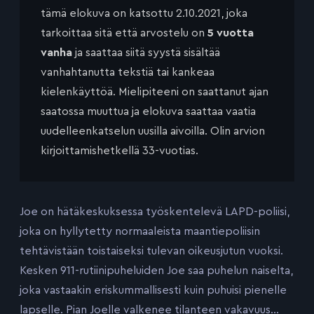
tämä elokuva on katsottu 2.10.2021, joka
tarkoittaa sitä että arvostelu on
5 vuotta
vanha
ja saattaa siitä syystä sisältää
vanhahtanutta tekstiä tai kankeaa
kielenkäyttöä. Mielipiteeni on saattanut ajan
saatossa muuttua ja elokuva saattaa vaatia
uudelleenkatselun uusilla aivoilla. Olin arvion
kirjoittamishetkellä 33-vuotias.
Joe on hätäkeskuksessa työskentelevä LAPD-poliisi,
joka on hyllytetty normaaleista maantiepoliisin
tehtävistään toistaiseksi tulevan oikeusjutun vuoksi.
Kesken 911-rutiinipuheluiden Joe saa puhelun naiselta,
joka vastaakin eriskummallisesti kuin puhuisi pienelle
lapselle. Pian Joelle valkenee tilanteen vakavuus…