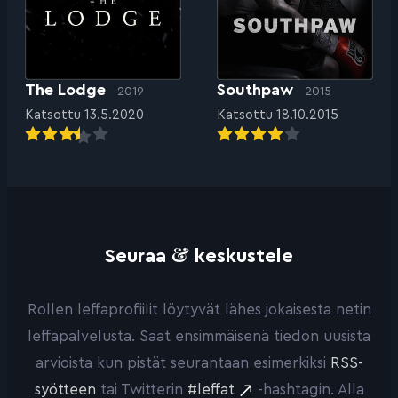
The Lodge
Southpaw
2019
2015
Katsottu 13.5.2020
Katsottu 18.10.2015
&
Seuraa
keskustele
Rollen leffaprofiilit löytyvät lähes jokaisesta netin
leffapalvelusta. Saat ensimmäisenä tiedon uusista
arvioista kun pistät seurantaan esimerkiksi
RSS-
syötteen
tai Twitterin
#leffat
-hashtagin. Alla