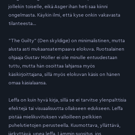
jollekin toiselle, eikä Asger ihan heti saa kiinni
ongelmasta. Käykin ilmi, että kyse onkin vakavasta
tilanteesta…
”The Guilty” (Den skyldige) on minimalistinen, mutta
alusta asti mukaansatempaava elokuva. Ruotsalainen
ohjaaja Gustav Möller ei ole minulle entuudestaan
tuttu, mutta hän osoittaa lahjansa myös
käsikirjoittajana, sillä myös elokuvan käsis on hänen
omaa käsialaansa.
Leffa on kuin hyvä kirja, sillä se ei tarvitse ylenpalttisia
efektejä tai visuaalisuutta ollakseen edukseen. Leffa
pistää mielikuvituksen valloilleen pelkkien
puhelutietojen perusteella. Kuumottava, yllättävä,
järkyttävä, upea leffa. Lämmin suositus, jos