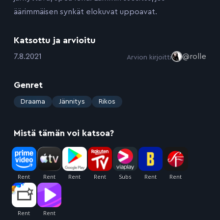
äärimmäisen synkät elokuvat uppoavat.
Katsottu ja arvioitu
:
7.8.2021
@rolle
Arvion kirjoitti
Genret
:
Draama
Jännitys
Rikos
Mistä tämän voi katsoa?