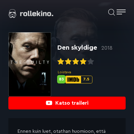
Siirry
Elokuvat ja elokuva-arviot | Rollekino.fi
suoraan
sisältöön
Fiilistelyä
lopputekstien
jälkeen.
Den skyldige
2018
Loistava
83
7.5
Metascore-
IMDb-
pisteet:
pisteet:
Katso traileri
Ennen kuin luet, otathan huomioon, että