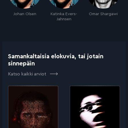
Johan Olsen
Katinka Evers-
Omar Shargawi
Jahnsen
Samankaltaisia elokuvia, tai jotain
sinnepäin
Katso kaikki arviot