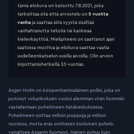
tämä elokuva on katsottu 7.8.2021, joka
tarkoittaa sitä että arvostelu on
5 vuotta
vanha
ja saattaa siitä syystä sisältää
vanhahtanutta tekstiä tai kankeaa
kielenkäyttöä. Mielipiteeni on saattanut ajan
saatossa muuttua ja elokuva saattaa vaatia
uudelleenkatselun uusilla aivoilla. Olin arvion
kirjoittamishetkellä 33-vuotias.
Asger Holm on kööpenhaminalainen poliisi, joka on
joutunut virkarikoksen vuoksi alemman viran hommiin
vastailemaan puhelimeen hätäkeskuksessa.
Puhelimeen soittaa milloin juoppoja ja milloin
nuorisoa, mutta eräs omituisen kuuloinen puhelu
vangitsee Asgerin huomion. Nainen puhuu kuin