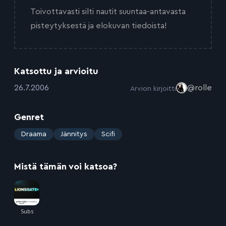
Toivottavasti silti nautit suuntaa-antavasta
pisteytyksestä ja elokuvan tiedoista!
Katsottu ja arvioitu
:
26.7.2006
@rolle
Arvion kirjoitti
Genret
:
Draama
Jännitys
Scifi
Mistä tämän voi katsoa?