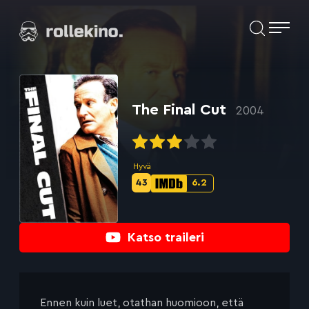
Siirry
Elokuvat ja elokuva-arviot | Rollekino.fi
suoraan
sisältöön
Fiilistelyä
lopputekstien
jälkeen.
The Final Cut
2004
Hyvä
43
6.2
Metascore-
IMDb-
pisteet:
pisteet:
Katso traileri
Ennen kuin luet, otathan huomioon, että