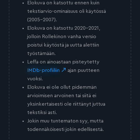
Elokuva on katsottu ennen kuin
tekstiarvio-ominaisuus oli käytössä
(2005-2007).
Elokuva on katsottu 2020-2021,
jolloin Rollekinon vanha versio
poistui käytöstä ja uutta alettiin
työstämään.
Leffa on ainoastaan pisteytetty
IMDb-profiiliin
ajan puutteen
vuoksi.
Elokuva ei ole ollut pidemmän
arvioimisen arvoinen tai siitä ei
yksinkertaisesti ole riittänyt juttua
tekstiksi asti.
Jokin muu tuntematon syy, mutta
todennäköisesti jokin edellisestä.