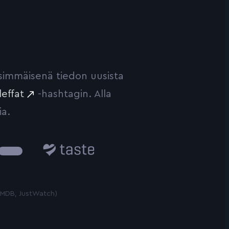
ensimmäisenä tiedon uusista
leffat
-hashtagin. Alla
ia.
Taste.io
 TMDB, JustWatch)