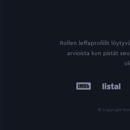
Rollen leffaprofiilit löyt
arvioista kun pistät se
ol
IMDb
Listal
Le
© Copyright Roni