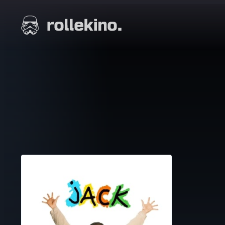
Siirry
suoraan
Elokuvat ja elokuva-arviot | Rollekino.fi
sisältöön
Fiilistelyä
lopputekstien
jälkeen.