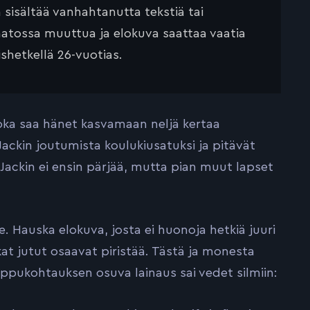
ä sisältää vanhahtanutta tekstiä tai
saatossa muuttua ja elokuva saattaa vaatia
ishetkellä 26-vuotias.
oka saa hänet kasvamaan neljä kertaa
kin joutumista koulukiusatuksi ja pitävät
Jackin ei ensin pärjää, mutta pian muut lapset
ole. Hauska elokuva, josta ei huonoja hetkiä juuri
at jutut osaavat piristää. Tästä ja monesta
oppukohtauksen osuva lainaus sai vedet silmiin: