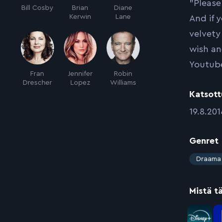
”Please
Bill Cosby
Brian
Diane
Kerwin
Lane
And if 
velvety
wish an
Youtube
Fran
Jennifer
Robin
Drescher
Lopez
Williams
Katsott
:
19.8.201
Genret
:
Draama
Mistä t