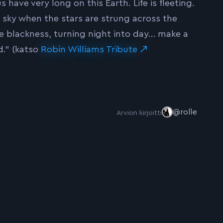
have very long on this Earth. Life is fleeting.
 sky when the stars are strung across the
e blackness, turning night into day… make a
d.” (katso
Robin Williams Tribute
@rolle
Arvion kirjoitti