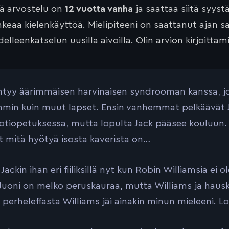
tä arvostelu on
12 vuotta vanha
ja saattaa siitä syyst
keaa kielenkäyttöä. Mielipiteeni on saattanut ajan 
elleenkatselun uusilla aivoilla. Olin arvion kirjoittam
ntyy äärimmäisen harvinaisen syndrooman kanssa, j
in kuin muut lapset. Ensin vanhemmat pelkäävät Jac
otiopetuksessa, mutta lopulta Jack pääsee kouluun. 
t mitä hyötyä isosta kaverista on…
Jackin ihan eri fiiliksillä nyt kun Robin Williamsia ei 
Juoni on melko peruskauraa, mutta Williams ja hausk
perheleffasta Williams jäi ainakin minun mieleeni. L