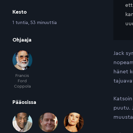
et
Kesto
kan
:
1 tuntia, 53 minuuttia
uud
:
Ohjaaja
Jack sy
nopeamm
hänet k
Francis
tajuava
Ford
Coppola
Katsoin 
:
Pääosissa
puutu. 
muusta 