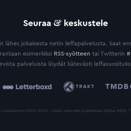
&
Seuraa
keskustele
yvät lähes jokaisesta netin leffapalvelusta. Saat 
urantaan esimerkiksi
RSS-syötteen
tai Twitterin
#
evista palveluista löydät kätevästi leffasuosituks
tterboxd
Trakt
The
Movie
Database
 Laukkarinen 2005-2026 - Kaikki oikeudet pidätetään (data: IMDb,