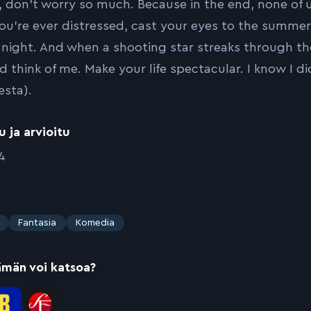
, don’t worry so much. Because in the end, none of us 
you’re ever distressed, cast your eyes to the summer
 night. And when a shooting star streaks through th
d think of me. Make your life spectacular. I know I di
sta).
u ja arvioitu
4
Fantasia
Komedia
ämän voi katsoa?