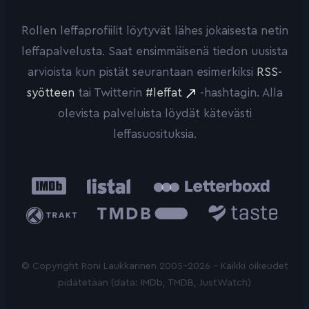
Rollen leffaprofiilit löytyvät lähes jokaisesta netin
leffapalvelusta. Saat ensimmäisenä tiedon uusista
arvioista kun pistät seurantaan esimerkiksi
RSS-
syötteen
tai Twitterin
#leffat
-hashtagin. Alla
olevista palveluista löydät kätevästi
leffasuosituksia.
IMDb
Listal
Letterboxd
Trakt
The
Taste.io
Movie
Database
© Copyright Roni Laukkarinen 2005-2026 - Kaikki oikeudet
pidätetään (data: IMDb, TMDB, JustWatch)