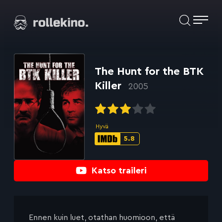
Siirry
Elokuvat ja elokuva-arviot | Rollekino.fi
suoraan
sisältöön
Fiilistelyä
lopputekstien
jälkeen.
The Hunt for the BTK
Killer
2005
Hyvä
5.8
IMDb-
pisteet:
Katso traileri
Ennen kuin luet, otathan huomioon, että