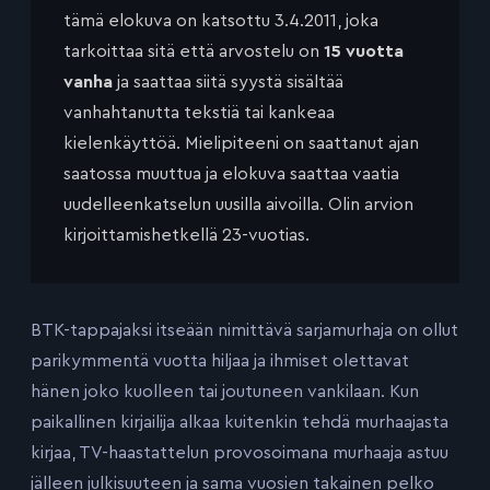
tämä elokuva on katsottu 3.4.2011, joka
tarkoittaa sitä että arvostelu on
15 vuotta
vanha
ja saattaa siitä syystä sisältää
vanhahtanutta tekstiä tai kankeaa
kielenkäyttöä. Mielipiteeni on saattanut ajan
saatossa muuttua ja elokuva saattaa vaatia
uudelleenkatselun uusilla aivoilla. Olin arvion
kirjoittamishetkellä 23-vuotias.
BTK-tappajaksi itseään nimittävä sarjamurhaja on ollut
parikymmentä vuotta hiljaa ja ihmiset olettavat
hänen joko kuolleen tai joutuneen vankilaan. Kun
paikallinen kirjailija alkaa kuitenkin tehdä murhaajasta
kirjaa, TV-haastattelun provosoimana murhaaja astuu
jälleen julkisuuteen ja sama vuosien takainen pelko