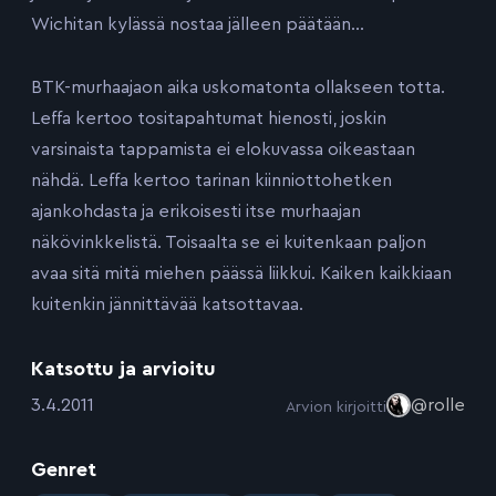
Wichitan kylässä nostaa jälleen päätään…
BTK-murhaajaon aika uskomatonta ollakseen totta.
Leffa kertoo tositapahtumat hienosti, joskin
varsinaista tappamista ei elokuvassa oikeastaan
nähdä. Leffa kertoo tarinan kiinniottohetken
ajankohdasta ja erikoisesti itse murhaajan
näkövinkkelistä. Toisaalta se ei kuitenkaan paljon
avaa sitä mitä miehen päässä liikkui. Kaiken kaikkiaan
kuitenkin jännittävää katsottavaa.
Katsottu ja arvioitu
:
3.4.2011
@rolle
Arvion kirjoitti
Genret