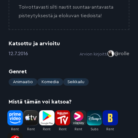
Toivottavasti silti nautit suuntaa-antavasta
pisteytyksestä ja elokuvan tiedoista!
Katsottu ja arvioitu
:
12.7.2016
@rolle
Arvion kirjoitti
Genret
:
Animaatio
Komedia
Seikkailu
Mistä tämän voi katsoa?