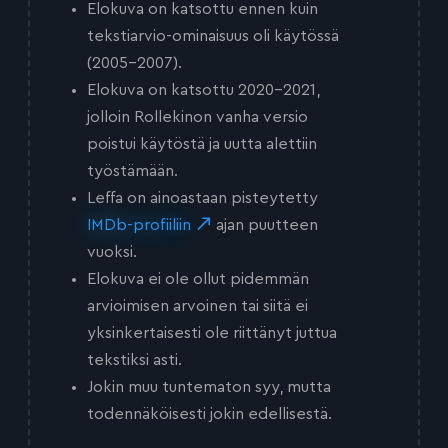
Elokuva on katsottu ennen kuin
tekstiarvio-ominaisuus oli käytössä
(2005-2007).
Elokuva on katsottu 2020-2021,
jolloin Rollekinon vanha versio
poistui käytöstä ja uutta alettiin
työstämään.
Leffa on ainoastaan pisteytetty
IMDb-profiiliin
ajan puutteen
vuoksi.
Elokuva ei ole ollut pidemmän
arvioimisen arvoinen tai siitä ei
yksinkertaisesti ole riittänyt juttua
tekstiksi asti.
Jokin muu tuntematon syy, mutta
todennäköisesti jokin edellisestä.