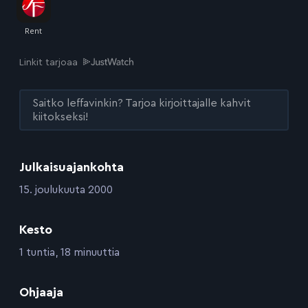
Linkit tarjoaa
Saitko leffavinkin? Tarjoa kirjoittajalle kahvit
kiitokseksi!
Julkaisuajankohta
:
15. joulukuuta 2000
Kesto
:
1 tuntia, 18 minuuttia
:
Ohjaaja