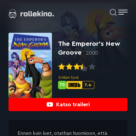
Siirry
Elokuvat ja elokuva-arviot | Rollekino.fi
suoraan
sisältöön
Fiilistelyä
lopputekstien
jälkeen.
The Emperor’s New
Groove
2000
Erittäin hyvä
70
7.4
Metascore-
IMDb-
pisteet:
pisteet:
Katso traileri
Ennen kuin luet, otathan huomioon, että