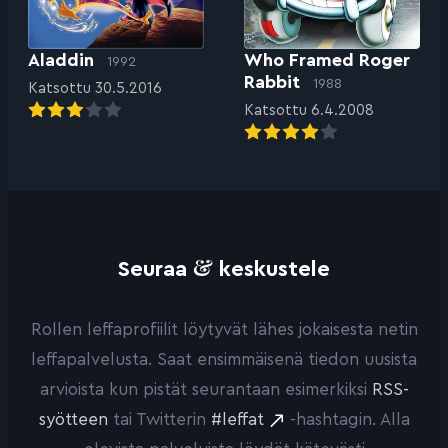
Aladdin
Who Framed Roger
1992
Rabbit
1988
Katsottu 30.5.2016
Katsottu 6.4.2008
&
Seuraa
keskustele
Rollen leffaprofiilit löytyvät lähes jokaisesta netin
leffapalvelusta. Saat ensimmäisenä tiedon uusista
arvioista kun pistät seurantaan esimerkiksi
RSS-
syötteen
tai Twitterin
#leffat
-hashtagin. Alla