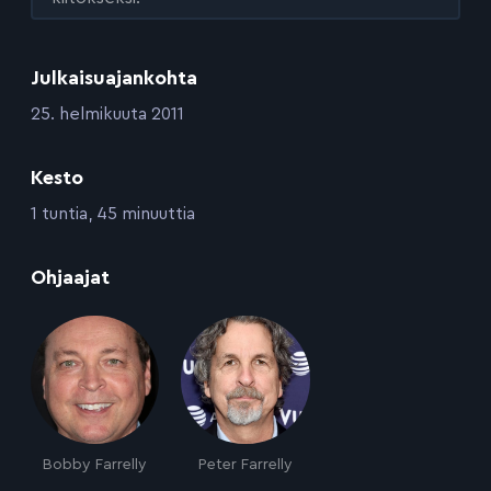
Julkaisuajankohta
:
25. helmikuuta 2011
Kesto
:
1 tuntia, 45 minuuttia
:
Ohjaajat
Bobby Farrelly
Peter Farrelly