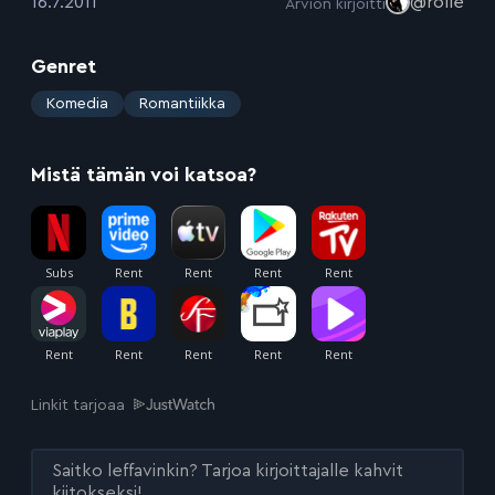
:
16.7.2011
@rolle
Arvion kirjoitti
Genret
:
Komedia
Romantiikka
Mistä tämän voi katsoa?
Linkit tarjoaa
Saitko leffavinkin? Tarjoa kirjoittajalle kahvit
kiitokseksi!