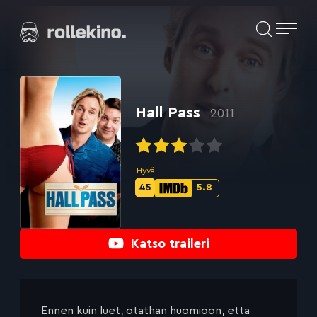
Siirry
Elokuvat ja elokuva-arviot | Rollekino.fi
suoraan
sisältöön
Fiilistelyä
lopputekstien
jälkeen.
Hall Pass
2011
Hyvä
45
5.8
Metascore-
IMDb-
pisteet:
pisteet:
Katso traileri
Ennen kuin luet, otathan huomioon, että