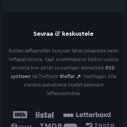
&
Seuraa
keskustele
Rollen leffaprofiilit löytyvät lähes jokaisesta netin
leffapalvelusta. Saat ensimmäisenä tiedon uusista
arvioista kun pistät seurantaan esimerkiksi
RSS-
syötteen
tai Twitterin
#leffat
-hashtagin. Alla
olevista palveluista löydät kätevästi
leffasuosituksia.
IMDb
Listal
Letterboxd