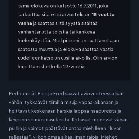
tämä elokuva on katsottu 16.7.2011, joka
tarkoittaa sitä että arvostelu on
15 vuotta
vanha
ja saattaa siitä syystä sisältää
vanhahtanutta tekstiä tai kankeaa
kielenkäyttöä. Mielipiteeni on saattanut ajan
saatossa muuttua ja elokuva saattaa vaatia
uudelleenkatselun uusilla aivoilla. Olin arvion
kirjoittamishetkellä 23-vuotias.
Perheenisät Rick ja Fred saavat aviovuoteessa liian
vähän, tykkäävät tiirailla misuja vapaa-aikanaan ja
heittävät keskenään härskiä läppää naapureista ja
lähipiirin seurapiiriasukeista. Kotiasiat menevät vähän
puihin ja vaimot päättävät antaa miehilleen ”luvan
rellestää”, viikon omaa aikaa ilman rajoja. Miehet