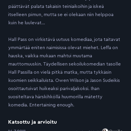
päättävät palata takaisin teiniaikoihin ja iskeä
itselleen pimun, mutta se ei olekaan niin helppoa
kuin he luulevat…
Hall Pass on virkistävä uutuus komediaa, jota taitavat
ymmärtää eniten naimisissa olevat miehet. Leffa on
hauska, vaikka mukaan mahtui muutama
mauttomuuskin. Täydellisen sekoilukomedian tasolle
Hall Passilla on vielä pitkä matka, mutta tykkäsin
kuomien seikkailuista. Owen Wilson ja Jason Sudeikis
osoittautuivat huikeaksi parivaljakoksi. Ihan
suositeltava härskihköllä huumorilla mätetty
komedia. Entertaining enough.
Katsottu ja arvioitu