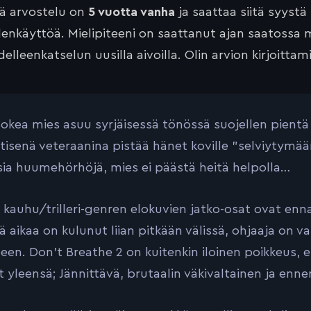
tä arvostelu on
5 vuotta vanha
ja saattaa siitä syystä
lenkäyttöä. Mielipiteeni on saattanut ajan saatossa 
elleenkatselun uusilla aivoilla. Olin arvion kirjoittam
okea mies asuu syrjäisessä tönössä suojellen pientä
tisenä veteraanina pistää hänet koville ”selviytymää
isia huumehörhöjä, mies ei päästä heitä helpolla…
 kauhu/trilleri-genren elokuvien jatko-osat ovat enn
tä aikaa on kulunut liian pitkään välissä, ohjaaja on 
leen. Don’t Breathe 2 on kuitenkin iloinen poikkeus, 
et yleensä; Jännittävä, brutaalin väkivaltainen ja enn