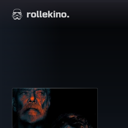
Siirry
suoraan
Elokuvat ja elokuva-arviot | Rollekino.fi
sisältöön
Fiilistelyä
lopputekstien
jälkeen.