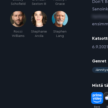
Don’t B
Schofield
Sexton III
Grace
Sanoink
herkist
ensimmä
Rocci
Stephanie
Stephen
Williams
Arcila
Lang
Katsott
:
6.9.2021
Genret
:
Jännity
Mistä t