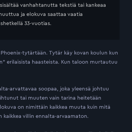
 sisältää vanhahtanutta tekstiä tai kankeaa
muuttua ja elokuva saattaa vaatia
ishetkellä 33-vuotias.
 Phoenix-tytärtään. Tytär käy kovan koulun kun
n” erilaisista haasteista. Kun taloon murtautuu
alta-arvattavaa soopaa, joka yleensä johtuu
vaihtunut tai muuten vain tarina heitetään
elokuva on nimittäin kaikkea muuta kuin mitä
en kaikkea villin ennalta-arvaamaton.