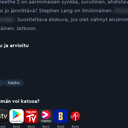
reathe 2 on äärimmäisen synkkä, surullinen, ahdistava
o jo jännittävä? Stephen Lang on ilmiömäinen.
Erity
ymään.
Suositeltava elokuva, jos olet nähnyt ensimmä
inen. Jatkoon.
u ja arvioitu
s
Kauhu
ämän voi katsoa?