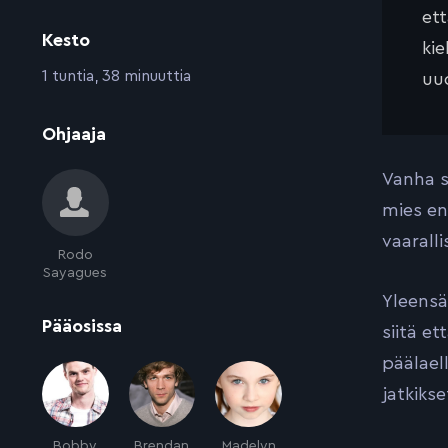
et
Kesto
kie
:
1 tuntia, 38 minuuttia
uud
:
Ohjaaja
Vanha s
mies en
vaarall
Rodo
Sayagues
Yleensä
:
Pääosissa
siitä et
päälael
jatkiks
Bobby
Brendan
Madelyn