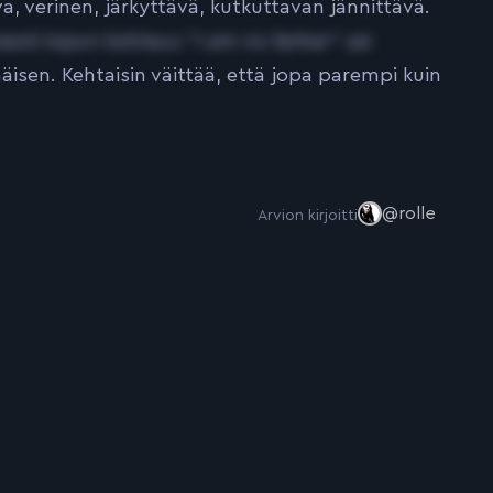
, verinen, järkyttävä, kutkuttavan jännittävä.
isesti lopun kohtaus ”I am no father” sai
isen. Kehtaisin väittää, että jopa parempi kuin
@rolle
Arvion kirjoitti