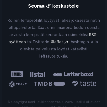
&
Seuraa
keskustele
Rollen leffaprofiilit löytyvät lähes jokaisesta netin
leffapalvelusta. Saat ensimmäisenä tiedon uusista
arvioista kun pistät seurantaan esimerkiksi
RSS-
syötteen
tai Twitterin
#leffat
-hashtagin. Alla
olevista palveluista löydät kätevästi
leffasuosituksia.
IMDb
Listal
Letterboxd
Trakt
The
Taste.io
Movie
Database
© Copyright Roni Laukkarinen 2005-2026 - Kaikki oikeudet