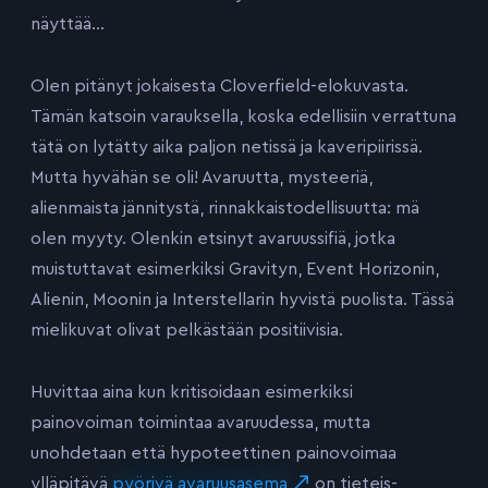
näyttää…
Olen pitänyt jokaisesta Cloverfield-elokuvasta.
Tämän katsoin varauksella, koska edellisiin verrattuna
tätä on lytätty aika paljon netissä ja kaveripiirissä.
Mutta hyvähän se oli! Avaruutta, mysteeriä,
alienmaista jännitystä, rinnakkaistodellisuutta: mä
olen myyty. Olenkin etsinyt avaruussifiä, jotka
muistuttavat esimerkiksi Gravityn, Event Horizonin,
Alienin, Moonin ja Interstellarin hyvistä puolista. Tässä
mielikuvat olivat pelkästään positiivisia.
Huvittaa aina kun kritisoidaan esimerkiksi
painovoiman toimintaa avaruudessa, mutta
unohdetaan että hypoteettinen painovoimaa
ylläpitävä
pyörivä avaruusasema
on tieteis-