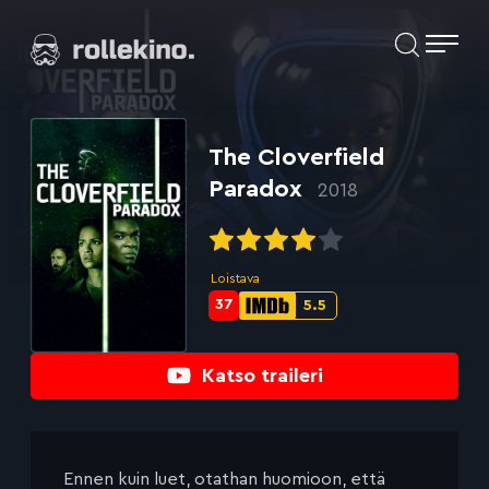
Siirry
Elokuvat ja elokuva-arviot | Rollekino.fi
suoraan
sisältöön
Fiilistelyä
lopputekstien
jälkeen.
The Cloverfield
Paradox
2018
Loistava
37
5.5
Metascore-
IMDb-
pisteet:
pisteet:
Katso traileri
Ennen kuin luet, otathan huomioon, että