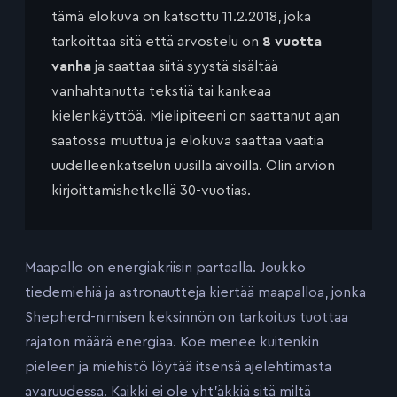
tämä elokuva on katsottu 11.2.2018, joka
tarkoittaa sitä että arvostelu on
8 vuotta
vanha
ja saattaa siitä syystä sisältää
vanhahtanutta tekstiä tai kankeaa
kielenkäyttöä. Mielipiteeni on saattanut ajan
saatossa muuttua ja elokuva saattaa vaatia
uudelleenkatselun uusilla aivoilla. Olin arvion
kirjoittamishetkellä 30-vuotias.
Maapallo on energiakriisin partaalla. Joukko
tiedemiehiä ja astronautteja kiertää maapalloa, jonka
Shepherd-nimisen keksinnön on tarkoitus tuottaa
rajaton määrä energiaa. Koe menee kuitenkin
pieleen ja miehistö löytää itsensä ajelehtimasta
avaruudessa. Kaikki ei ole yht’äkkiä sitä miltä