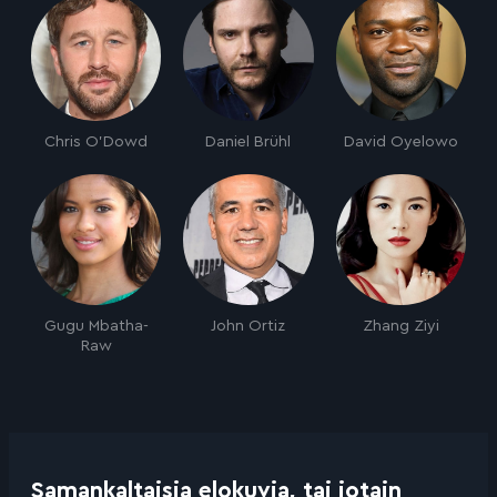
Chris O'Dowd
Daniel Brühl
David Oyelowo
Gugu Mbatha-
John Ortiz
Zhang Ziyi
Raw
Samankaltaisia elokuvia, tai jotain