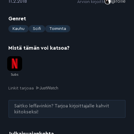
:
11.2.2018
@rolle
Arvion kirjoitti
Genret
:
Kauhu
Scifi
Toiminta
Mistä tämän voi katsoa?
Linkit tarjoaa
Saitko leffavinkin? Tarjoa kirjoittajalle kahvit
kiitokseksi!
Julkaisuajankohta