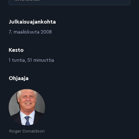
Julkaisuajankohta
:
7. maaliskuuta 2008
Kesto
:
1 tuntia, 51 minuuttia
:
Ohjaaja
Roger Donaldson