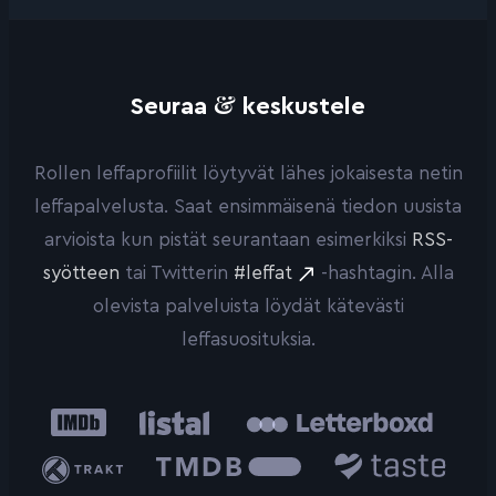
&
Seuraa
keskustele
Rollen leffaprofiilit löytyvät lähes jokaisesta netin
leffapalvelusta. Saat ensimmäisenä tiedon uusista
arvioista kun pistät seurantaan esimerkiksi
RSS-
syötteen
tai Twitterin
#leffat
-hashtagin. Alla
olevista palveluista löydät kätevästi
leffasuosituksia.
IMDb
Listal
Letterboxd
Trakt
The
Taste.io