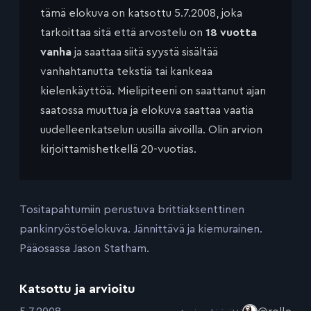
tämä elokuva on katsottu 5.7.2008, joka
tarkoittaa sitä että arvostelu on
18 vuotta
vanha
ja saattaa siitä syystä sisältää
vanhahtanutta tekstiä tai kankeaa
kielenkäyttöä. Mielipiteeni on saattanut ajan
saatossa muuttua ja elokuva saattaa vaatia
uudelleenkatselun uusilla aivoilla. Olin arvion
kirjoittamishetkellä 20-vuotias.
Tositapahtumiin perustuva brittiaksenttinen
pankinryöstöelokuva. Jännittävä ja kiemurainen.
Pääosassa Jason Statham.
Katsottu ja arvioitu
: