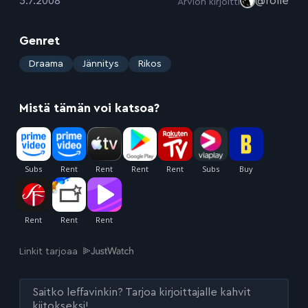
5.7.2008
@rolle
Arvion kirjoitti
Genret
:
Draama
Jännitys
Rikos
Mistä tämän voi katsoa?
Linkit tarjoaa
Saitko leffavinkin? Tarjoa kirjoittajalle kahvit
kiitokseksi!