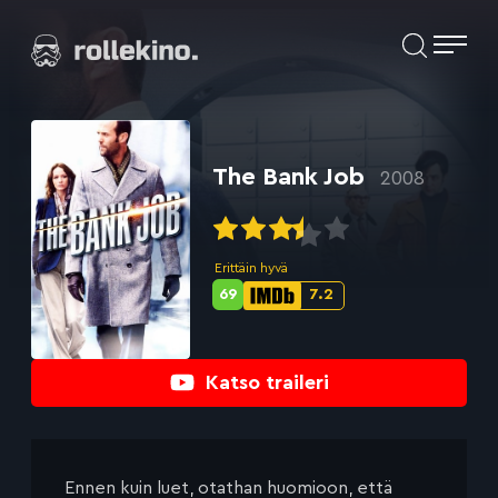
Siirry
Elokuvat ja elokuva-arviot | Rollekino.fi
suoraan
sisältöön
Fiilistelyä
lopputekstien
jälkeen.
The Bank Job
2008
Erittäin hyvä
69
7.2
Metascore-
IMDb-
pisteet:
pisteet:
Katso traileri
Ennen kuin luet, otathan huomioon, että