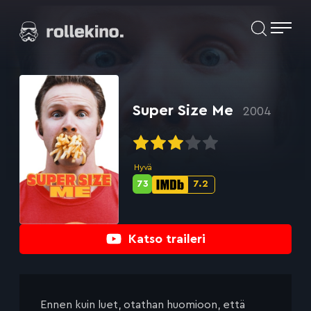
Siirry
Elokuvat ja elokuva-arviot | Rollekino.fi
suoraan
sisältöön
Fiilistelyä
lopputekstien
jälkeen.
Super Size Me
2004
Hyvä
73
7.2
Metascore-
IMDb-
pisteet:
pisteet:
Katso traileri
Ennen kuin luet, otathan huomioon, että