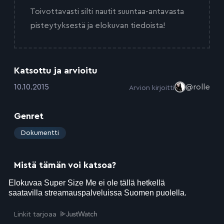
Toivottavasti silti nautit suuntaa-antavasta
pisteytyksestä ja elokuvan tiedoista!
Katsottu ja arvioitu
:
10.10.2015
@rolle
Arvion kirjoitti
Genret
:
Dokumentti
Mistä tämän voi katsoa?
Linkit tarjoaa