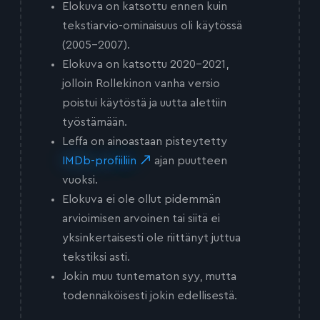
Elokuva on katsottu ennen kuin
tekstiarvio-ominaisuus oli käytössä
(2005-2007).
Elokuva on katsottu 2020-2021,
jolloin Rollekinon vanha versio
poistui käytöstä ja uutta alettiin
työstämään.
Leffa on ainoastaan pisteytetty
IMDb-profiiliin
ajan puutteen
vuoksi.
Elokuva ei ole ollut pidemmän
arvioimisen arvoinen tai siitä ei
yksinkertaisesti ole riittänyt juttua
tekstiksi asti.
Jokin muu tuntematon syy, mutta
todennäköisesti jokin edellisestä.