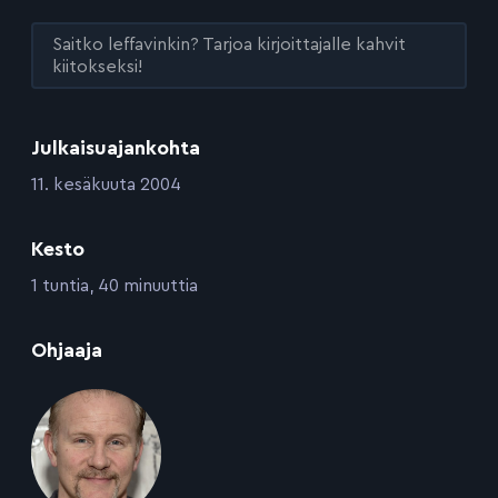
Saitko leffavinkin? Tarjoa kirjoittajalle kahvit
kiitokseksi!
Julkaisuajankohta
:
11. kesäkuuta 2004
Kesto
:
1 tuntia, 40 minuuttia
:
Ohjaaja