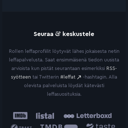
&
Seuraa
keskustele
Rollen leffaprofiilit löytyvät lähes jokaisesta netin
leffapalvelusta. Saat ensimmäisenä tiedon uusista
arvioista kun pistät seurantaan esimerkiksi
RSS-
syötteen
tai Twitterin
#leffat
-hashtagin. Alla
olevista palveluista löydät kätevästi
leffasuosituksia.
IMDb
Listal
Letterboxd