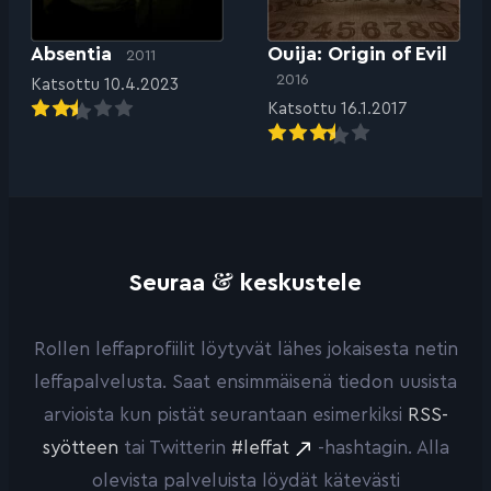
Absentia
Ouija: Origin of Evil
2011
2016
Katsottu 10.4.2023
Katsottu 16.1.2017
&
Seuraa
keskustele
Rollen leffaprofiilit löytyvät lähes jokaisesta netin
leffapalvelusta. Saat ensimmäisenä tiedon uusista
arvioista kun pistät seurantaan esimerkiksi
RSS-
syötteen
tai Twitterin
#leffat
-hashtagin. Alla
olevista palveluista löydät kätevästi