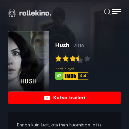
Siirry
Elokuvat ja elokuva-arviot | Rollekino.fi
suoraan
sisältöön
Fiilistelyä
lopputekstien
jälkeen.
Hush
2016
Erittäin hyvä
67
6.6
Metascore-
IMDb-
pisteet:
pisteet:
Katso traileri
Ennen kuin luet, otathan huomioon, että