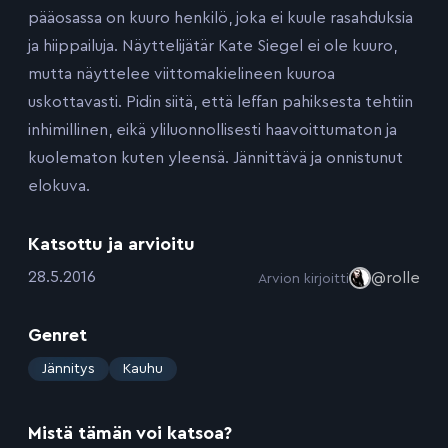
pääosassa on kuuro henkilö, joka ei kuule rasahduksia
ja hiippailuja. Näyttelijätär Kate Siegel ei ole kuuro,
mutta näyttelee viittomakielineen kuuroa
uskottavasti. Pidin siitä, että leffan pahiksesta tehtiin
inhimillinen, eikä yliluonnollisesti haavoittumaton ja
kuolematon kuten yleensä. Jännittävä ja onnistunut
elokuva.
Katsottu ja arvioitu
:
28.5.2016
@rolle
Arvion kirjoitti
Genret
:
Jännitys
Kauhu
Mistä tämän voi katsoa?