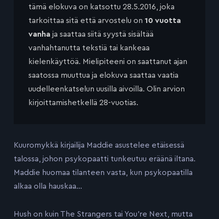
tämä elokuva on katsottu 28.5.2016, joka
tarkoittaa sitä että arvostelu on
10 vuotta
vanha
ja saattaa siitä syystä sisältää
vanhahtanutta tekstiä tai kankeaa
kielenkäyttöä. Mielipiteeni on saattanut ajan
saatossa muuttua ja elokuva saattaa vaatia
uudelleenkatselun uusilla aivoilla. Olin arvion
kirjoittamishetkellä 28-vuotias.
Kuuromykkä kirjailija Maddie asustelee etäisessä
talossa, johon psykopaatti tunkeutuu eräänä iltana.
Maddie huomaa tilanteen vasta, kun psykopaatilla
alkaa olla hauskaa…
Hush on kuin The Strangers tai You’re Next, mutta