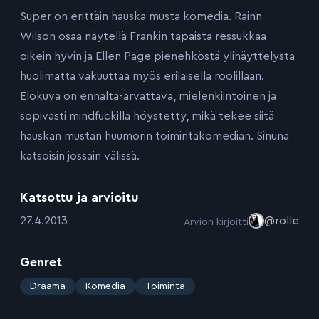
Super on erittäin hauska musta komedia. Rainn
Wilson osaa näytellä Frankin tapaista ressukkaa
oikein hyvin ja Ellen Page pienehköstä ylinäyttelystä
huolimatta vakuuttaa myös erilaisella roolillaan.
Elokuva on ennalta-arvattava, mielenkiintoinen ja
sopivasti mindfuckilla höystetty, mikä tekee siitä
hauskan mustan huumorin toimintakomedian. Sinuna
katsoisin jossain välissä.
Katsottu ja arvioitu
:
27.4.2013
@rolle
Arvion kirjoitti
Genret
:
Draama
Komedia
Toiminta