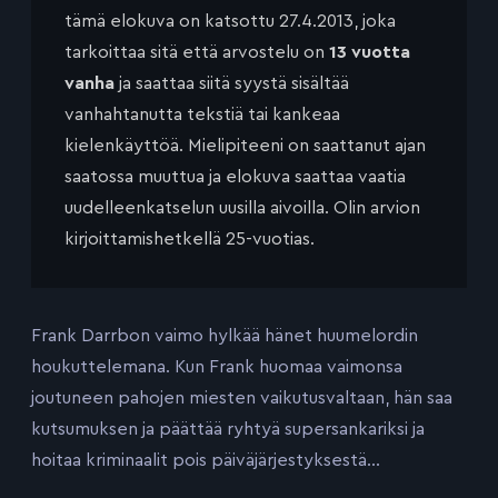
tämä elokuva on katsottu 27.4.2013, joka
tarkoittaa sitä että arvostelu on
13 vuotta
vanha
ja saattaa siitä syystä sisältää
vanhahtanutta tekstiä tai kankeaa
kielenkäyttöä. Mielipiteeni on saattanut ajan
saatossa muuttua ja elokuva saattaa vaatia
uudelleenkatselun uusilla aivoilla. Olin arvion
kirjoittamishetkellä 25-vuotias.
Frank Darrbon vaimo hylkää hänet huumelordin
houkuttelemana. Kun Frank huomaa vaimonsa
joutuneen pahojen miesten vaikutusvaltaan, hän saa
kutsumuksen ja päättää ryhtyä supersankariksi ja
hoitaa kriminaalit pois päiväjärjestyksestä…