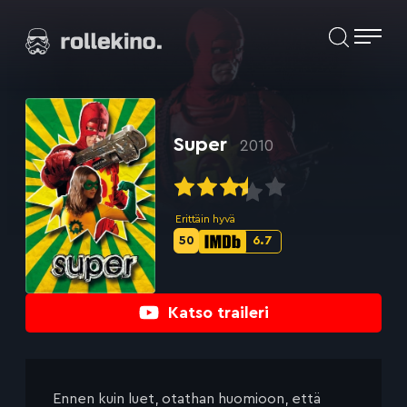
Siirry
Elokuvat ja elokuva-arviot | Rollekino.fi
suoraan
sisältöön
Fiilistelyä
lopputekstien
jälkeen.
Super
2010
Erittäin hyvä
50
6.7
Metascore-
IMDb-
pisteet:
pisteet:
Katso traileri
Ennen kuin luet, otathan huomioon, että