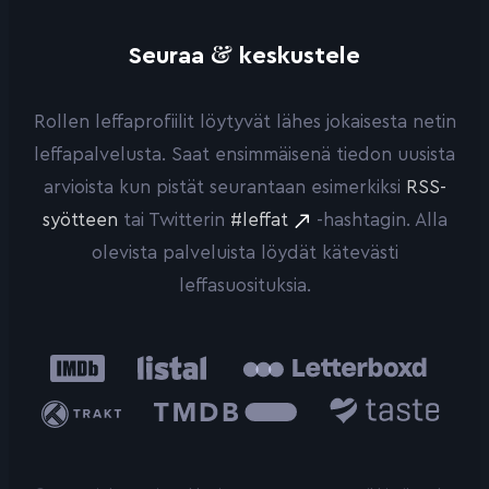
&
Seuraa
keskustele
Rollen leffaprofiilit löytyvät lähes jokaisesta netin
leffapalvelusta. Saat ensimmäisenä tiedon uusista
arvioista kun pistät seurantaan esimerkiksi
RSS-
syötteen
tai Twitterin
#leffat
-hashtagin. Alla
olevista palveluista löydät kätevästi
leffasuosituksia.
IMDb
Listal
Letterboxd
Trakt
The
Taste.io
Movie