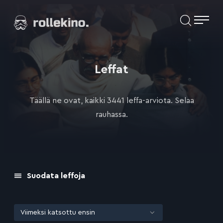
Siirry
Elokuvat ja elokuva-arviot | Rollekino.fi
suoraan
sisältöön
Fiilistelyä
lopputekstien
jälkeen.
Leffat
Täällä ne ovat, kaikki 3441 leffa-arviota. Selaa
rauhassa.
Suodata leffoja