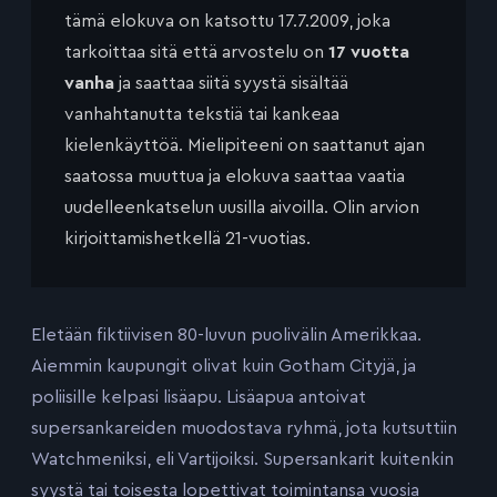
tämä elokuva on katsottu 17.7.2009, joka
tarkoittaa sitä että arvostelu on
17 vuotta
vanha
ja saattaa siitä syystä sisältää
vanhahtanutta tekstiä tai kankeaa
kielenkäyttöä. Mielipiteeni on saattanut ajan
saatossa muuttua ja elokuva saattaa vaatia
uudelleenkatselun uusilla aivoilla. Olin arvion
kirjoittamishetkellä 21-vuotias.
Eletään fiktiivisen 80-luvun puolivälin Amerikkaa.
Aiemmin kaupungit olivat kuin Gotham Cityjä, ja
poliisille kelpasi lisäapu. Lisäapua antoivat
supersankareiden muodostava ryhmä, jota kutsuttiin
Watchmeniksi, eli Vartijoiksi. Supersankarit kuitenkin
syystä tai toisesta lopettivat toimintansa vuosia