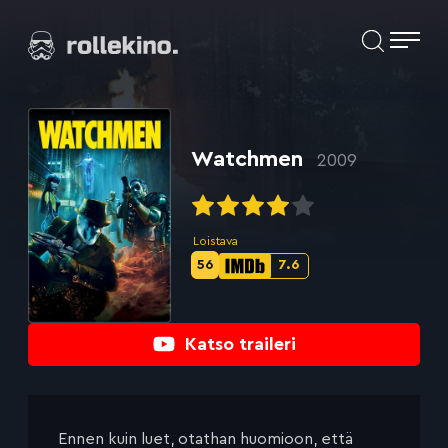
Siirry
Elokuvat ja elokuva-arviot | Rollekino.fi
suoraan
sisältöön
Fiilistelyä
lopputekstien
jälkeen.
Watchmen
2009
Loistava
56
7.6
Metascore-
IMDb-
pisteet:
pisteet:
Katso traileri
Ennen kuin luet, otathan huomioon, että