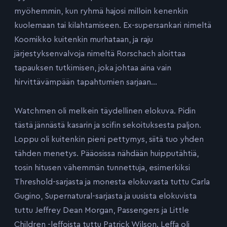
myöhemmin, kun ryhmä hajosi milloin kenenkin
kuolemaan tai kilahtamiseen. Ex-supersankari nimeltä
Koomikko kuitenkin murhataan, ja raju
järjestyksenvalvoja nimeltä Rorschach aloittaa
tapauksen tutkimisen, joka johtaa aina vain
hirvittävämpään tapahtumien sarjaan…
Watchmen oli melkein täydellinen elokuva. Pidin
tästä jännästä kasarin ja scifin sekoituksesta paljon.
Loppu oli kuitenkin pieni pettymys, siitä tuo yhden
tähden menetys. Pääosissa nähdään huipputähtiä,
tosin hitusen vähemmän tunnettuja, esimerkiksi
Threshold-sarjasta ja monesta elokuvasta tuttu Carla
Gugino, Supernatural-sarjasta ja uusista elokuvista
tuttu Jeffrey Dean Morgan, Passengers ja Little
Children -leffoista tuttu Patrick Wilson. Leffa oli