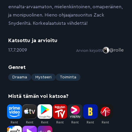
ennalta-arvaamaton, mielenkiintoinen, omaperäinen,
ja monipuolinen. Hieno ohjaajansuoritus Zack
Snyderiltä. Korkealaatuista viihdettä!
Katsottu ja arvioitu
:
17.7.2009
@rolle
Arvion kirjoitti
Genret
:
Draama
Mysteeri
Toiminta
Mistä tämän voi katsoa?