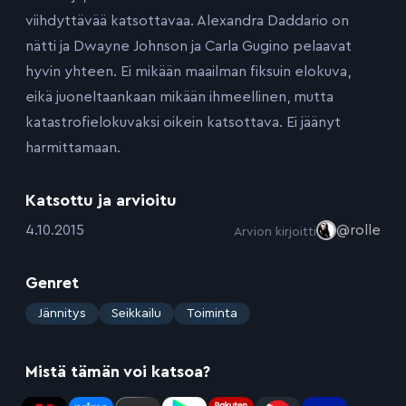
viihdyttävää katsottavaa. Alexandra Daddario on
nätti ja Dwayne Johnson ja Carla Gugino pelaavat
hyvin yhteen. Ei mikään maailman fiksuin elokuva,
eikä juoneltaankaan mikään ihmeellinen, mutta
katastrofielokuvaksi oikein katsottava. Ei jäänyt
harmittamaan.
Katsottu ja arvioitu
:
4.10.2015
@rolle
Arvion kirjoitti
Genret
:
Jännitys
Seikkailu
Toiminta
Mistä tämän voi katsoa?