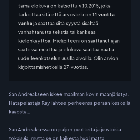
tämä elokuva on katsottu 4.10.2015, joka
tarkoittaa sitä että arvostelu on
11 vuotta
vanha
ja saattaa siitä syystä sisältää
vanhahtanutta tekstiä tai kankeaa
kielenkäyttöä. Mielipiteeni on saattanut ajan
saatossa muuttua ja elokuva saattaa vaatia
uudelleenkatselun uusilla aivoilla. Olin arvion
kirjoittamishetkellä 27-vuotias.
San Andreakseen iskee maailman kovin maanjäristys.
Hätäpelastaja Ray lähtee perheensä perään keskellä
kaaosta…
San Andreaksessa on paljon puutteita ja juustoisia
tokaisuja, mutta se on kaikesta huolimatta