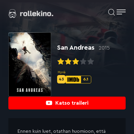
Siirry
Elokuvat ja elokuva-arviot | Rollekino.fi
suoraan
sisältöön
Fiilistelyä
lopputekstien
jälkeen.
San Andreas
2015
Hyvä
43
6.1
Metascore-
IMDb-
pisteet:
pisteet:
Katso traileri
Ennen kuin luet, otathan huomioon, että