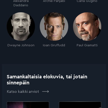
Alexandra
Archie Panjabi
Carla Gugino
Daddario
Dwayne Johnson
Ioan Gruffudd
Paul Giamatti
Samankaltaisia elokuvia, tai jotain
sinnepäin
Katso kaikki arviot