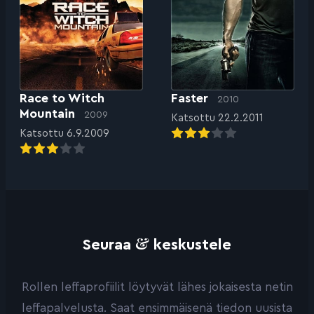
Race to Witch
Faster
2010
Mountain
2009
Katsottu 22.2.2011
Katsottu 6.9.2009
&
Seuraa
keskustele
Rollen leffaprofiilit löytyvät lähes jokaisesta netin
leffapalvelusta. Saat ensimmäisenä tiedon uusista