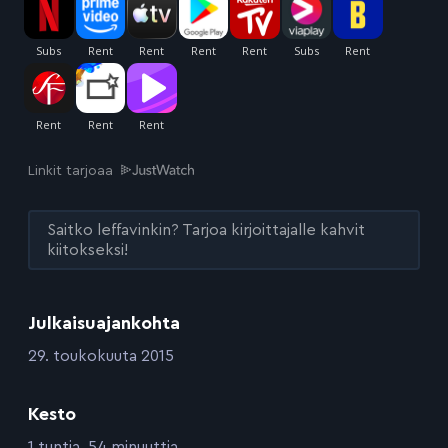
Linkit tarjoaa
Saitko leffavinkin? Tarjoa kirjoittajalle kahvit
kiitokseksi!
Julkaisuajankohta
:
29. toukokuuta 2015
Kesto
:
1 tuntia, 54 minuuttia