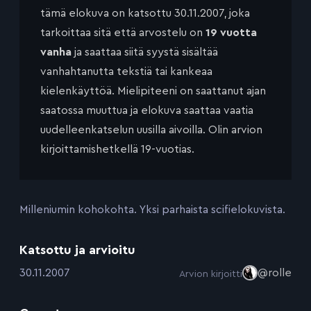
tämä elokuva on katsottu 30.11.2007, joka
tarkoittaa sitä että arvostelu on
19 vuotta
vanha
ja saattaa siitä syystä sisältää
vanhahtanutta tekstiä tai kankeaa
kielenkäyttöä. Mielipiteeni on saattanut ajan
saatossa muuttua ja elokuva saattaa vaatia
uudelleenkatselun uusilla aivoilla. Olin arvion
kirjoittamishetkellä 19-vuotias.
Milleniumin kohokohta. Yksi parhaista scifielokuvista.
Katsottu ja arvioitu
:
30.11.2007
@rolle
Arvion kirjoitti