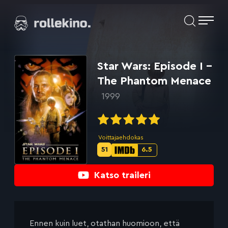
Siirry
Elokuvat ja elokuva-arviot | Rollekino.fi
suoraan
sisältöön
Fiilistelyä
lopputekstien
jälkeen.
Star Wars: Episode I –
The Phantom Menace
1999
Voittajaehdokas
51
6.5
Metascore-
IMDb-
pisteet:
pisteet:
Katso traileri
Ennen kuin luet, otathan huomioon, että