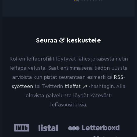
&
Seuraa
keskustele
Rollen leffaprofiilit löytyvät lähes jokaisesta netin
leffapalvelusta. Saat ensimmäisenä tiedon uusista
arvioista kun pistät seurantaan esimerkiksi
RSS-
syötteen
tai Twitterin
#leffat
-hashtagin. Alla
olevista palveluista löydät kätevästi
leffasuosituksia.
IMDb
Listal
Letterboxd