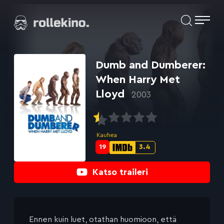
Siirry
Elokuvat ja elokuva-arviot | Rollekino.fi
suoraan
sisältöön
Fiilistelyä
lopputekstien
jälkeen.
Dumb and Dumberer:
When Harry Met
Lloyd
2003
Kauhea
19
3.4
Metascore-
IMDb-
pisteet:
pisteet:
Katso traileri
Ennen kuin luet, otathan huomioon, että