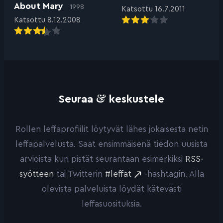
About Mary
1998
Katsottu 16.7.2011
Katsottu 8.12.2008
&
Seuraa
keskustele
Rollen leffaprofiilit löytyvät lähes jokaisesta netin
leffapalvelusta. Saat ensimmäisenä tiedon uusista
arvioista kun pistät seurantaan esimerkiksi
RSS-
syötteen
tai Twitterin
#leffat
-hashtagin. Alla
olevista palveluista löydät kätevästi
leffasuosituksia.