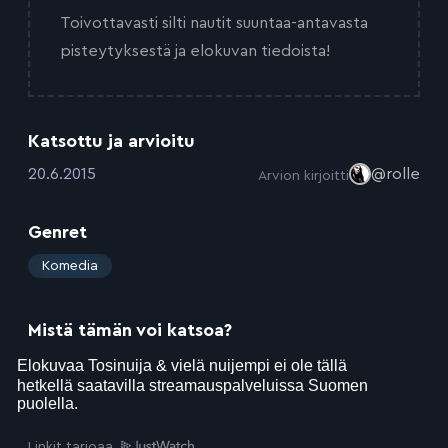
Toivottavasti silti nautit suuntaa-antavasta
pisteytyksestä ja elokuvan tiedoista!
Katsottu ja arvioitu
:
20.6.2015
@rolle
Arvion kirjoitti
Genret
:
Komedia
Mistä tämän voi katsoa?
Linkit tarjoaa