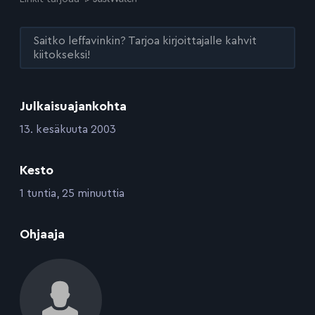
Saitko leffavinkin? Tarjoa kirjoittajalle kahvit
kiitokseksi!
Julkaisuajankohta
:
13. kesäkuuta 2003
Kesto
:
1 tuntia, 25 minuuttia
:
Ohjaaja