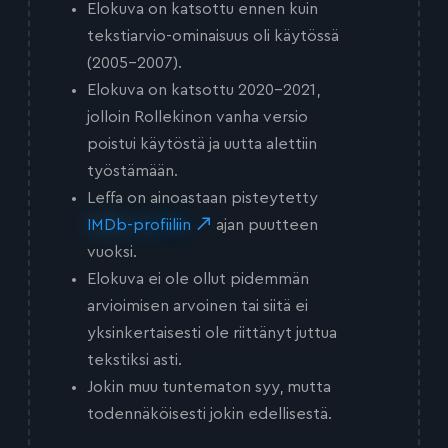
Elokuva on katsottu ennen kuin
tekstiarvio-ominaisuus oli käytössä
(2005-2007).
Elokuva on katsottu 2020-2021,
jolloin Rollekinon vanha versio
poistui käytöstä ja uutta alettiin
työstämään.
Leffa on ainoastaan pisteytetty
IMDb-profiiliin
ajan puutteen
vuoksi.
Elokuva ei ole ollut pidemmän
arvioimisen arvoinen tai siitä ei
yksinkertaisesti ole riittänyt juttua
tekstiksi asti.
Jokin muu tuntematon syy, mutta
todennäköisesti jokin edellisestä.