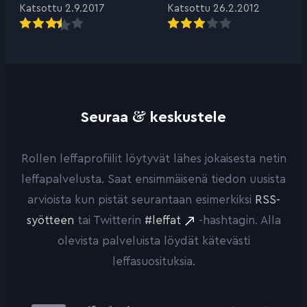
Katsottu 2.9.2017
Katsottu 26.2.2012
&
Seuraa
keskustele
Rollen leffaprofiilit löytyvät lähes jokaisesta netin
leffapalvelusta. Saat ensimmäisenä tiedon uusista
arvioista kun pistät seurantaan esimerkiksi
RSS-
syötteen
tai Twitterin
#leffat
-hashtagin. Alla
olevista palveluista löydät kätevästi
leffasuosituksia.