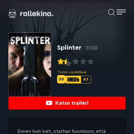
Siirry
Elokuvat ja elokuva-arviot | Rollekino.fi
suoraan
sisältöön
Fiilistelyä
lopputekstien
jälkeen.
Splinter
2008
Tuskin siedettävä
58
6.1
Metascore-
IMDb-
pisteet:
pisteet:
Katso traileri
Ennen kuin luet, otathan huomioon, että