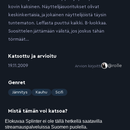
kovin kaksinen. Näyttelijäsuoritukset olivat
keskinkertaisia, ja jokainen näyttelijöistä täysin
tuntematon. Leffasta puuttui kaikki. B-luokkaa.
Suosittelen jättämään välistä, jos joskus tähän
törmäät…
Katsottu ja arvioitu
:
19.11.2009
@rolle
Arvion kirjoitti
Genret
:
Jännitys
Kauhu
Scifi
Mistä tämän voi katsoa?