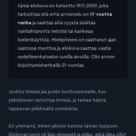
tämä elokuva on katsottu 19.11.2009, joka
tarkoittaa sitä että arvostelu on
17 vuotta
vanha
ja saattaa siitä syystä sisältää
vanhahtanutta tekstiä tai kankeaa
kielenkäyttöä. Mielipiteeni on saattanut ajan
saatossa muuttua ja elokuva saattaa vaatia
uudelleenkatselun uusilla aivoilla. Olin arvion
kirjoittamishetkellä 21-vuotias.
Joukko ihmisiä jää jumiin huoltoasemalle, kun
piikkiloinen tartuttaa ihmisiä, ja tekee heistä
tappavan piikikkäitä zombieita.
En ymmärrä, miten jaksoin katsoa tämän loppuun.
Elokuvan juoni oli liian simppeli ja pliisu, eikä idea ollut