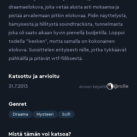
draamaelokuva, joka vetää alusta asti mukaansa ja
pistää arvailemaan pitkin elokuvaa. Pidin näyttelystä,
hämyisestä ja hillitystä soundtrackista, tunnelmasta
joka oli saatu aikaan hyvin pienellä budjetilla. Loppui
todella ”kesken”, mutta samalla on kokonainen
elokuva. Suosittelen erityisesti niille, jotka tykkäävät
pähkäillä ja pitävät wtf-fiiliksestä.
Katsottu ja arvioitu
:
31.7.2013
@rolle
Arvion kirjoitti
Genret
:
Draama
Mysteeri
Scifi
Mistä tämän voi katsoa?