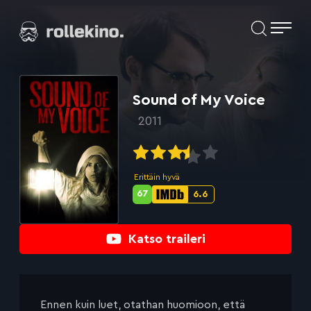
Siirry
Elokuvat ja elokuva-arviot | Rollekino.fi
suoraan
sisältöön
Fiilistelyä
lopputekstien
jälkeen.
Sound of My Voice
2011
Erittäin hyvä
67
6.6
Metascore-
IMDb-
pisteet:
pisteet:
Katso traileri
Ennen kuin luet, otathan huomioon, että