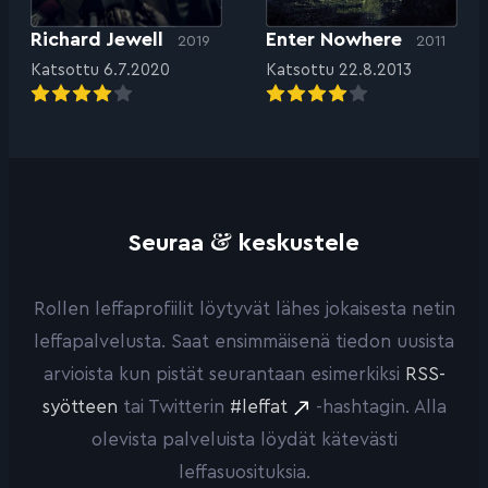
Richard Jewell
Enter Nowhere
2019
2011
Katsottu 6.7.2020
Katsottu 22.8.2013
&
Seuraa
keskustele
Rollen leffaprofiilit löytyvät lähes jokaisesta netin
leffapalvelusta. Saat ensimmäisenä tiedon uusista
arvioista kun pistät seurantaan esimerkiksi
RSS-
syötteen
tai Twitterin
#leffat
-hashtagin. Alla
olevista palveluista löydät kätevästi
leffasuosituksia.