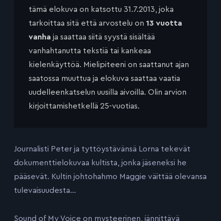
tämä elokuva on katsottu 31.7.2013, joka
tarkoittaa sitä että arvostelu on
13 vuotta
vanha
ja saattaa siitä syystä sisältää
vanhahtanutta tekstiä tai kankeaa
kielenkäyttöä. Mielipiteeni on saattanut ajan
saatossa muuttua ja elokuva saattaa vaatia
uudelleenkatselun uusilla aivoilla. Olin arvion
kirjoittamishetkellä 25-vuotias.
Journalisti Peter ja tyttöystävänsä Lorna tekevät
dokumenttielokuvaa kultista, jonka jäseneksi he
pääsevät. Kultin johtohahmo Maggie väittää olevansa
tulevaisuudesta…
Sound of My Voice on mysteerinen, jännittävä