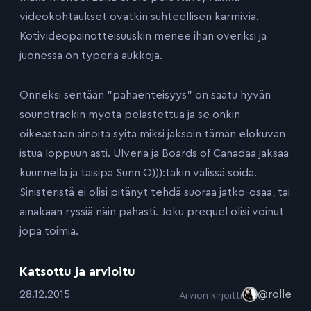
videokohtaukset ovatkin suhteellisen karmivia.
Kotivideopainotteisuuskin menee ihan överiksi ja
juonessa on typeriä aukkoja.
Onneksi sentään ”pahaenteisyys” on saatu hyvän
soundtrackin myötä pelastettua ja se onkin
oikeastaan ainoita syitä miksi jaksoin tämän elokuvan
istua loppuun asti. Ulveria ja Boards of Canadaa jaksaa
kuunnella ja taisipa Sunn O))):takin välissä soida.
Sinisteristä ei olisi pitänyt tehdä suoraa jatko-osaa, tai
ainakaan ryssiä näin pahasti. Joku prequel olisi voinut
jopa toimia.
Katsottu ja arvioitu
:
28.12.2015
@rolle
Arvion kirjoitti