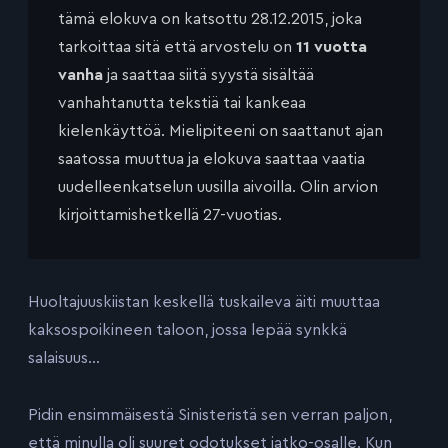
tämä elokuva on katsottu 28.12.2015, joka
tarkoittaa sitä että arvostelu on
11 vuotta
vanha
ja saattaa siitä syystä sisältää
vanhahtanutta tekstiä tai kankeaa
kielenkäyttöä. Mielipiteeni on saattanut ajan
saatossa muuttua ja elokuva saattaa vaatia
uudelleenkatselun uusilla aivoilla. Olin arvion
kirjoittamishetkellä 27-vuotias.
Huoltajuuskiistan keskellä tuskaileva äiti muuttaa
kaksospoikineen taloon, jossa lepää synkkä
salaisuus…
Pidin ensimmäisestä Sinisteristä sen verran paljon,
että minulla oli suuret odotukset jatko-osalle. Kun