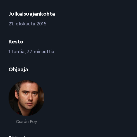
Julkaisuajankohta
:
21. elokuuta 2015
Kesto
:
1 tuntia, 37 minuuttia
:
Ohjaaja
Ciarán Foy