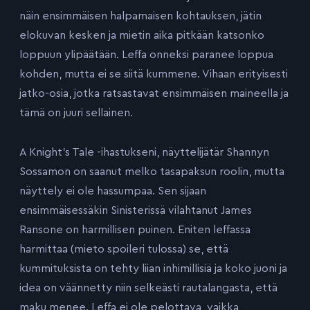
näin ensimmäisen halpamaisen kohtauksen, jätin
elokuvan kesken ja mietin aika pitkään katsonko
loppuun ylipäätään. Leffa onneksi paranee loppua
kohden, mutta ei se siitä kummene. Vihaan erityisesti
jatko-osia, jotka ratsastavat ensimmäisen maineella ja
tämä on juuri sellainen.
A Knight’s Tale -ihastukseni, näyttelijätär Shannyn
Sossamon on saanut melko tasapaksun roolin, mutta
näyttely ei ole hassumpaa. Sen sijaan
ensimmäisessäkin Sinisterissä vilahtanut James
Ransone on harmillisen puinen. Eniten leffassa
harmittaa (mieto spoileri tulossa) se, että
kummituksista on tehty liian inhimillisiä ja koko juoni ja
idea on väännetty niin selkeästi rautalangasta, että
maku menee. Leffa ei ole pelottava, vaikka