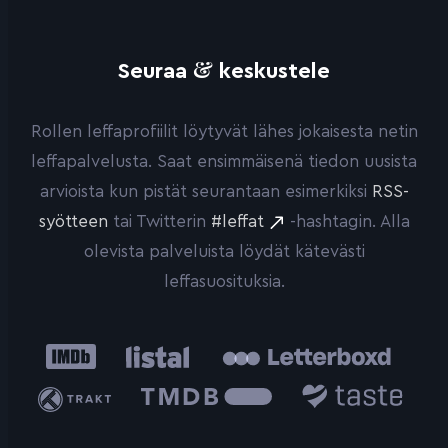
&
Seuraa
keskustele
Rollen leffaprofiilit löytyvät lähes jokaisesta netin
leffapalvelusta. Saat ensimmäisenä tiedon uusista
arvioista kun pistät seurantaan esimerkiksi
RSS-
syötteen
tai Twitterin
#leffat
-hashtagin. Alla
olevista palveluista löydät kätevästi
leffasuosituksia.
IMDb
Listal
Letterboxd
Trakt
The
Taste.io
Movie