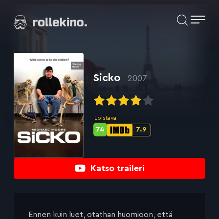
Siirry
Elokuvat ja elokuva-arviot | Rollekino.fi
suoraan
sisältöön
Fiilistelyä
lopputekstien
jälkeen.
Sicko
2007
Loistava
74
7.9
Metascore-
IMDb-
pisteet:
pisteet:
Katso traileri
Ennen kuin luet, otathan huomioon, että