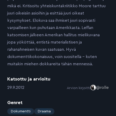
mikä ei. Kritisoitu yhteiskuntakriitikko Moore tarttuu
juuri oikeisiin asioihin ja esittää juuri oikeat
kysymykset. Elokuva saa ihmiset juuri sopivasti
varpailleen kun puhutaan Amerikkasta. Leffan
katsomisen jälkeen Amerikan hallitus mielikuvana
jopa yököttää, entistä materialistisen ja
rahanahneisen kuvan saatuaan. Hyvä
dokumenttikokonaisuus, voin suositella – kuten
muitakin miehen dokkareita tähän mennessä.
Katsottu ja arvioitu
:
29.9.2012
@rolle
Arvion kirjoitti
Genret
:
Dokumentti
Draama