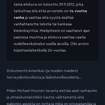
tämä elokuva on katsottu 29.9.2012, joka
tarkoittaa sitä että arvostelu on
14 vuotta
vanha
ja saattaa siitä syystä sisältää
vanhahtanutta tekstiä tai kankeaa
kielenkäyttöä. Mielipiteeni on saattanut ajan
saatossa muuttua ja elokuva saattaa vaatia
uudelleenkatselun uusilla aivoilla. Olin arvion
kirjoittamishetkellä 24-vuotias.
Dokumentti Amerikan (ja muiden maiden)
terveydenhuollosta ja lääketeollisuudesta…
Pidän Michael Mooren tavasta esittää asiat sarkasmin
ja yhteiskuntakritiikin kautta välittämättä siitä
paljonko asioista on totta ja mikä on propagandaa ja