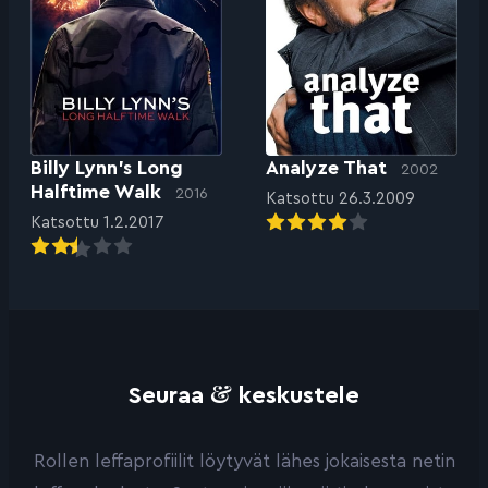
Billy Lynn’s Long
Analyze That
2002
Halftime Walk
2016
Katsottu 26.3.2009
Katsottu 1.2.2017
&
Seuraa
keskustele
Rollen leffaprofiilit löytyvät lähes jokaisesta netin