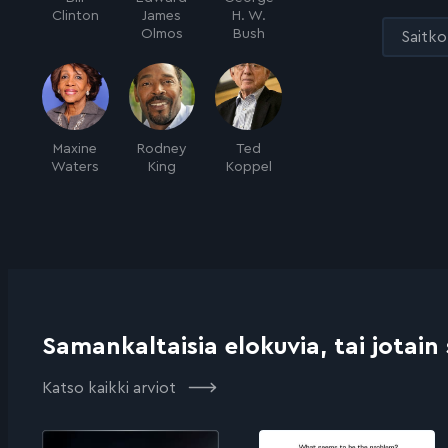
Clinton
James
H. W.
Olmos
Bush
Saitko 
Maxine
Rodney
Ted
Waters
King
Koppel
Samankaltaisia elokuvia, tai jotain
Katso kaikki arviot