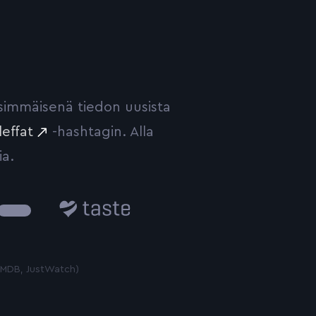
ensimmäisenä tiedon uusista
leffat
-hashtagin. Alla
ia.
Taste.io
 TMDB, JustWatch)