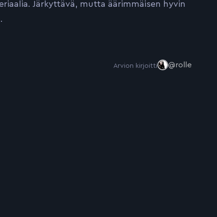
ateriaalia. Järkyttävä, mutta äärimmäisen hyvin
.
@rolle
Arvion kirjoitti