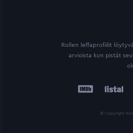
Rollen leffaprofiilit löyt
arvioista kun pistät se
ol
IMDb
Listal
Le
© Copyright Roni