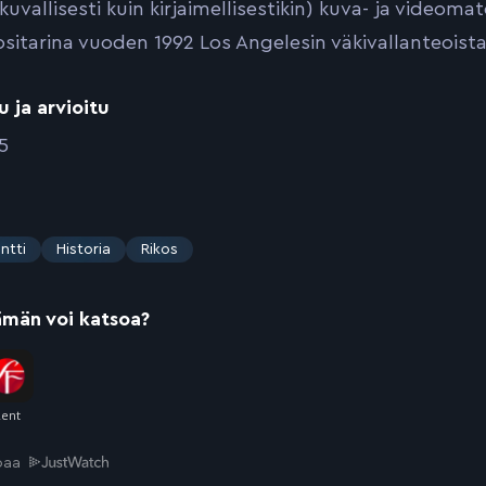
kuvallisesti kuin kirjaimellisestikin) kuva- ja videom
ositarina vuoden 1992 Los Angelesin väkivallanteoista
u ja arvioitu
5
ntti
Historia
Rikos
ämän voi katsoa?
joaa