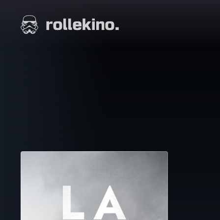
Siirry
suoraan
Elokuvat ja elokuva-arviot | Rollekino.fi
sisältöön
Fiilistelyä
lopputekstien
jälkeen.