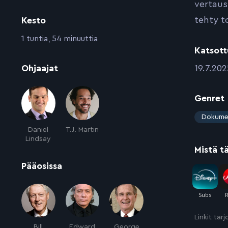
vertaus
tehty t
Kesto
:
1 tuntia, 54 minuuttia
Katsott
:
:
Ohjaajat
19.7.202
Genret
:
Dokume
Daniel
T.J. Martin
Lindsay
Mistä t
:
Pääosissa
Linkit tar
Bill
Edward
George