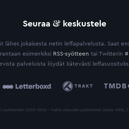
&
Seuraa
keskustele
yvät lähes jokaisesta netin leffapalvelusta. Saat 
urantaan esimerkiksi
RSS-syötteen
tai Twitterin
#
evista palveluista löydät kätevästi leffasuosituks
tterboxd
Trakt
The
Movie
Database
 Laukkarinen 2005-2026 - Kaikki oikeudet pidätetään (data: IMDb,