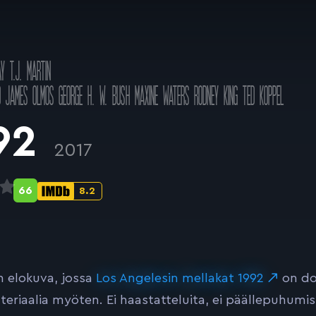
AY
T.J. MARTIN
D JAMES OLMOS
GEORGE H. W. BUSH
MAXINE WATERS
RODNEY KING
TED KOPPEL
92
2017
66
8.2
Metascore-
IMDb-
pisteet:
pisteet:
n elokuva, jossa
Los Angelesin mellakat 1992
on do
eriaalia myöten. Ei haastatteluita, ei päällepuhumis