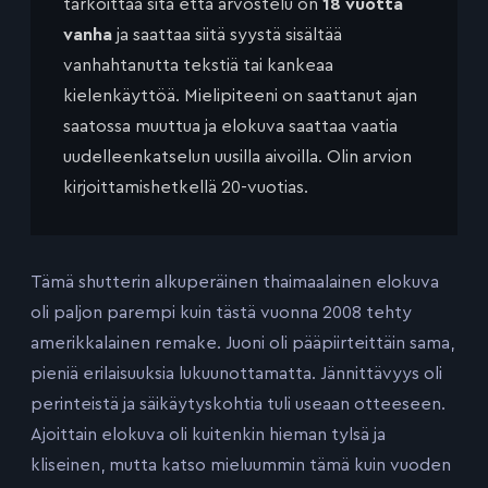
tarkoittaa sitä että arvostelu on
18 vuotta
vanha
ja saattaa siitä syystä sisältää
vanhahtanutta tekstiä tai kankeaa
kielenkäyttöä. Mielipiteeni on saattanut ajan
saatossa muuttua ja elokuva saattaa vaatia
uudelleenkatselun uusilla aivoilla. Olin arvion
kirjoittamishetkellä 20-vuotias.
Tämä shutterin alkuperäinen thaimaalainen elokuva
oli paljon parempi kuin tästä vuonna 2008 tehty
amerikkalainen remake. Juoni oli pääpiirteittäin sama,
pieniä erilaisuuksia lukuunottamatta. Jännittävyys oli
perinteistä ja säikäytyskohtia tuli useaan otteeseen.
Ajoittain elokuva oli kuitenkin hieman tylsä ja
kliseinen, mutta katso mieluummin tämä kuin vuoden