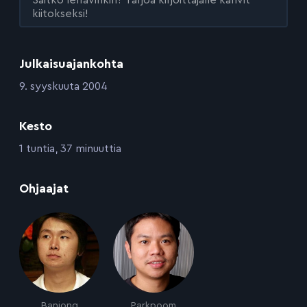
kiitokseksi!
Julkaisuajankohta
:
9. syyskuuta 2004
Kesto
:
1 tuntia, 37 minuuttia
:
Ohjaajat
Banjong
Parkpoom