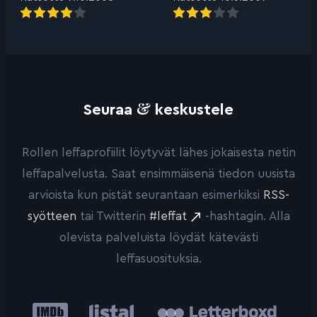
&
Seuraa
keskustele
Rollen leffaprofiilit löytyvät lähes jokaisesta netin
leffapalvelusta. Saat ensimmäisenä tiedon uusista
arvioista kun pistät seurantaan esimerkiksi
RSS-
syötteen
tai Twitterin
#leffat
-hashtagin. Alla
olevista palveluista löydät kätevästi
leffasuosituksia.