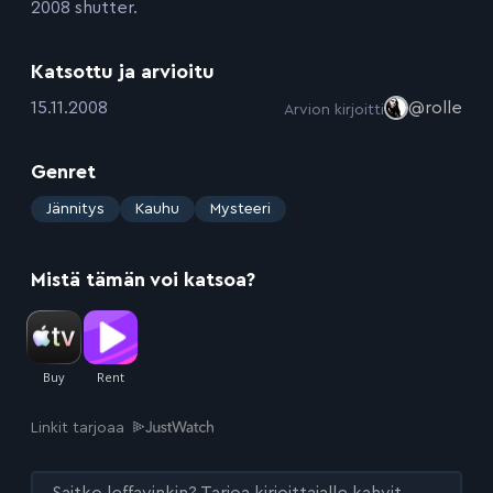
2008 shutter.
Katsottu ja arvioitu
:
15.11.2008
@rolle
Arvion kirjoitti
Genret
:
Jännitys
Kauhu
Mysteeri
Mistä tämän voi katsoa?
Linkit tarjoaa
Saitko leffavinkin? Tarjoa kirjoittajalle kahvit