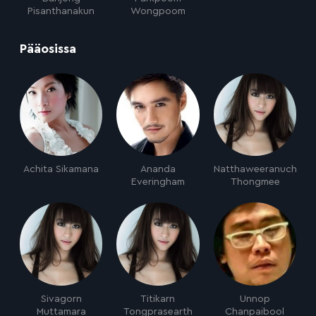
Pisanthanakun
Wongpoom
:
Pääosissa
Achita Sikamana
Ananda
Natthaweeranuch
Everingham
Thongmee
Sivagorn
Titikarn
Unnop
Muttamara
Tongprasearth
Chanpaibool