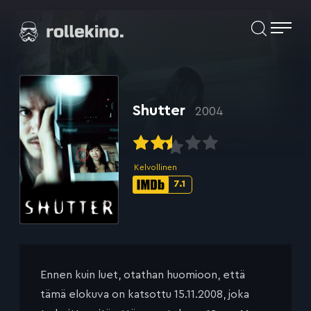
Siirry
Elokuvat ja elokuva-arviot | Rollekino.fi
suoraan
sisältöön
Fiilistelyä
lopputekstien
jälkeen.
Shutter
2004
Kelvollinen
7.1
IMDb-
pisteet:
Ennen kuin luet, otathan huomioon, että
tämä elokuva on katsottu 15.11.2008, joka