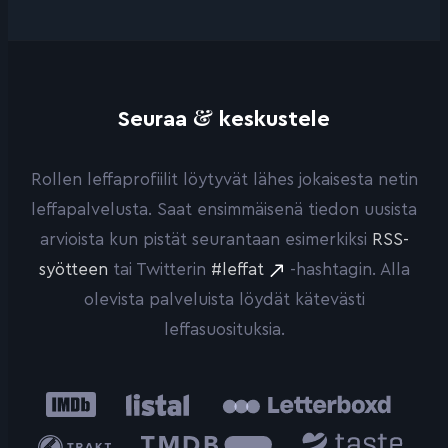
&
Seuraa
keskustele
Rollen leffaprofiilit löytyvät lähes jokaisesta netin
leffapalvelusta. Saat ensimmäisenä tiedon uusista
arvioista kun pistät seurantaan esimerkiksi
RSS-
syötteen
tai Twitterin
#leffat
-hashtagin. Alla
olevista palveluista löydät kätevästi
leffasuosituksia.
IMDb
Listal
Letterboxd