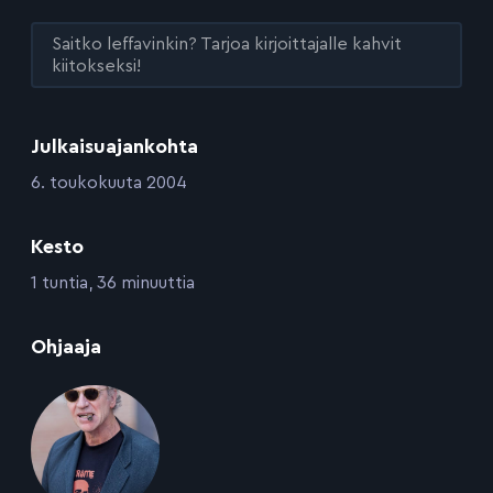
Saitko leffavinkin? Tarjoa kirjoittajalle kahvit
kiitokseksi!
Julkaisuajankohta
:
6. toukokuuta 2004
Kesto
:
1 tuntia, 36 minuuttia
:
Ohjaaja