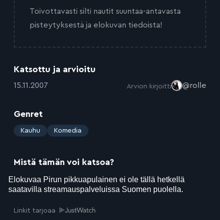
Toivottavasti silti nautit suuntaa-antavasta
pisteytyksestä ja elokuvan tiedoista!
Katsottu ja arvioitu
:
15.11.2007
@rolle
Arvion kirjoitti
Genret
:
Kauhu
Komedia
Mistä tämän voi katsoa?
Linkit tarjoaa