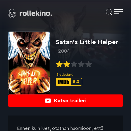
Siirry
Elokuvat ja elokuva-arviot | Rollekino.fi
suoraan
sisältöön
Fiilistelyä
lopputekstien
jälkeen.
Satan’s Little Helper
2004
Siedettävä
5.3
IMDb-
pisteet:
Katso traileri
Ennen kuin luet, otathan huomioon, että