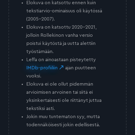
Elokuva on katsottu ennen kuin
tekstiarvio-ominaisuus oli käytössä
(2005-2007).
Elokuva on katsottu 2020-2021,
jolloin Rollekinon vanha versio
poistui käytöstä ja uutta alettiin
työstämään.
Leffa on ainoastaan pisteytetty
IMDb-profiiliin
ajan puutteen
vuoksi.
Elokuva ei ole ollut pidemmän
arvioimisen arvoinen tai siitä ei
yksinkertaisesti ole riittänyt juttua
tekstiksi asti.
Jokin muu tuntematon syy, mutta
todennäköisesti jokin edellisestä.