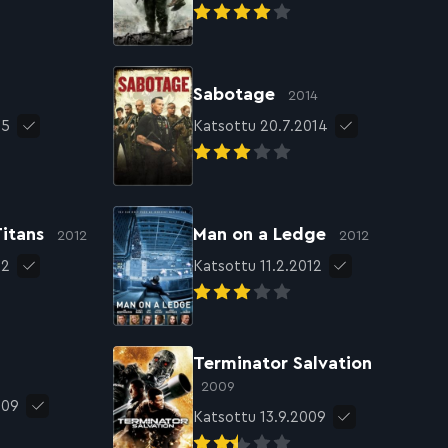
Sabotage
2014
15
Katsottu 20.7.2014
Titans
Man on a Ledge
2012
2012
12
Katsottu 11.2.2012
Terminator Salvation
2009
009
Katsottu 13.9.2009