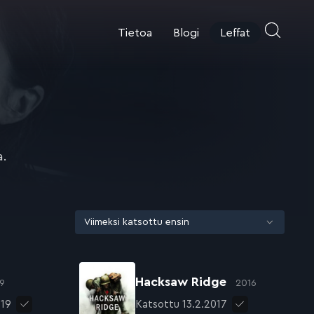
Tietoa
Blogi
Leffat
a.
Hacksaw Ridge
9
2016
019
Katsottu 13.2.2017