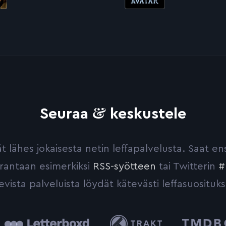
&
Seuraa
keskustele
yvät lähes jokaisesta netin leffapalvelusta. Saat 
urantaan esimerkiksi
RSS-syötteen
tai Twitterin
#
evista palveluista löydät kätevästi leffasuosituks