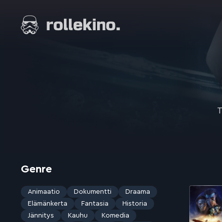
Siirry
suoraan
Elokuvat ja elokuva-arviot | Rollekino.fi
sisältöön
Fiilistelyä
lopputekstien
jälkeen.
T
Genre
Animaatio
Dokumentti
Draama
Elämänkerta
Fantasia
Historia
Jännitys
Kauhu
Komedia