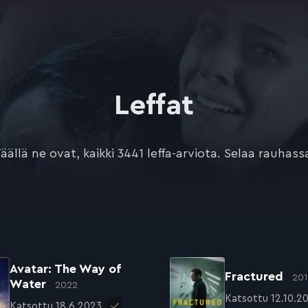
Leffat
äällä ne ovat, kaikki 3441 leffa-arviota. Selaa rauhass
Avatar: The Way of
Fractured
201
Water
2022
Katsottu 12.10.2
Katsottu 18.6.2023