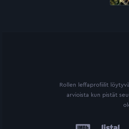
Rollen leffaprofiilit löyt
arvioista kun pistät se
ol