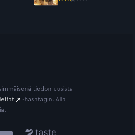
ensimmäisenä tiedon uusista
leffat
-hashtagin. Alla
ia.