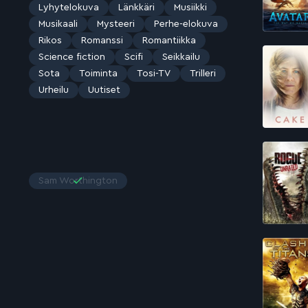
Lyhytelokuva
Länkkäri
Musiikki
Musikaali
Mysteeri
Perhe-elokuva
Rikos
Romanssi
Romantiikka
Science fiction
Scifi
Seikkailu
Sota
Toiminta
Tosi-TV
Trilleri
Urheilu
Uutiset
Sam Worthington