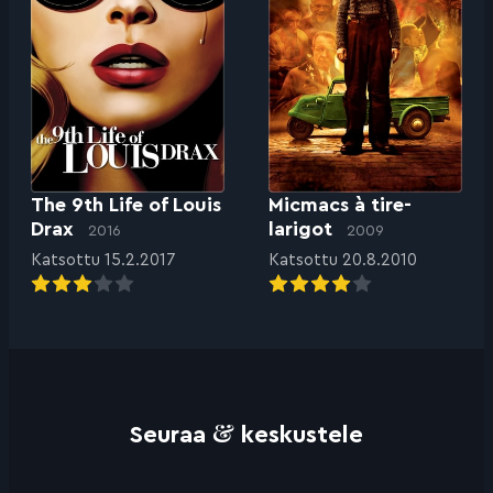
The 9th Life of Louis
Micmacs à tire-
Drax
larigot
2016
2009
Katsottu 15.2.2017
Katsottu 20.8.2010
&
Seuraa
keskustele