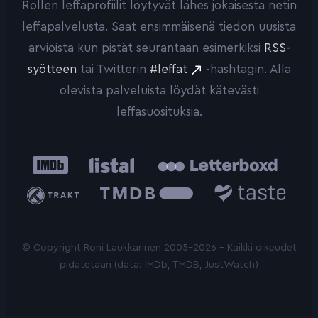
Rollen leffaprofiilit löytyvät lähes jokaisesta netin
leffapalvelusta. Saat ensimmäisenä tiedon uusista
arvioista kun pistät seurantaan esimerkiksi
RSS-
syötteen
tai Twitterin
#leffat
-hashtagin. Alla
olevista palveluista löydät kätevästi
leffasuosituksia.
IMDb
Listal
Letterboxd
Trakt
The
Taste.io
Movie
Database
© Copyright Roni Laukkarinen 2005-2026 - Kaikki oikeudet
pidätetään (data: IMDb, TMDB, JustWatch)