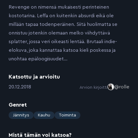
Revenge on nimensä mukaisesti perinteinen
kostotarina. Leffa on kuitenkin absurdi eikä ole
millään tapaa todenperäinen. Siitä huolimatta se
onnistuu jotenkin olemaan melko viihdyttävä
splatter, jossa veri oikeasti lentää. Brutaali indie-
elokuva, joka kannattaa katsoa kieli poskessa ja
unohtaa epäloogisuudet…
Katsottu ja arvioitu
:
20.12.2018
@rolle
Arvion kirjoitti
Genret
:
Jännitys
Kauhu
Toiminta
Mistä tämän voi katsoa?