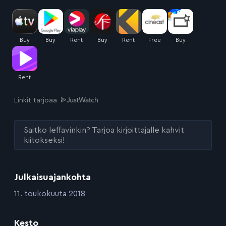
Linkit tarjoaa
Saitko leffavinkin? Tarjoa kirjoittajalle kahvit
kiitokseksi!
Julkaisuajankohta
:
11. toukokuuta 2018
Kesto