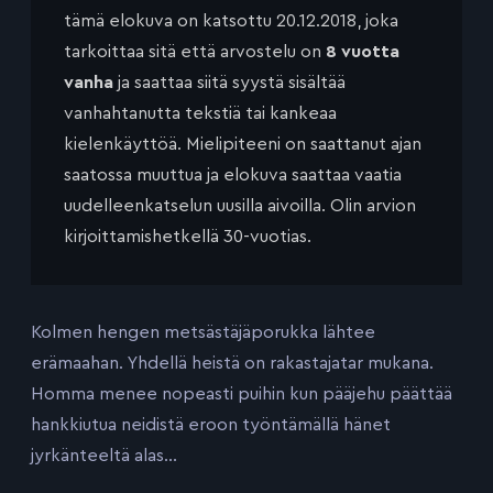
tämä elokuva on katsottu 20.12.2018, joka
tarkoittaa sitä että arvostelu on
8 vuotta
vanha
ja saattaa siitä syystä sisältää
vanhahtanutta tekstiä tai kankeaa
kielenkäyttöä. Mielipiteeni on saattanut ajan
saatossa muuttua ja elokuva saattaa vaatia
uudelleenkatselun uusilla aivoilla. Olin arvion
kirjoittamishetkellä 30-vuotias.
Kolmen hengen metsästäjäporukka lähtee
erämaahan. Yhdellä heistä on rakastajatar mukana.
Homma menee nopeasti puihin kun pääjehu päättää
hankkiutua neidistä eroon työntämällä hänet
jyrkänteeltä alas…