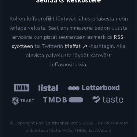
Seuraa
keskustele
Rollen leffaprofiilit löytyvät lähes jokaisesta netin
leffapalvelusta. Saat ensimmäisenä tiedon uusista
arvioista kun pistät seurantaan esimerkiksi
RSS-
syötteen
tai Twitterin
#leffat
-hashtagin. Alla
olevista palveluista löydät kätevästi
leffasuosituksia.
IMDb
Listal
Letterboxd
Trakt
The
Taste.io
Movie
Database
© Copyright Roni Laukkarinen 2005-2026 - Kaikki oikeudet
pidätetään (data: IMDb, TMDB, JustWatch)