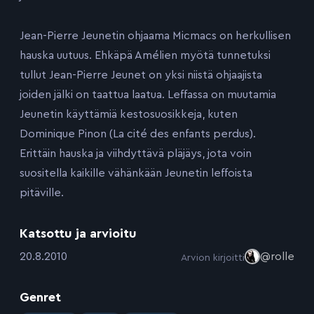
Jean-Pierre Jeunetin ohjaama Micmacs on herkullisen
hauska uutuus. Ehkäpä Amélien myötä tunnetuksi
tullut Jean-Pierre Jeunet on yksi niistä ohjaajista
joiden jälki on taattua laatua. Leffassa on muutamia
Jeunetin käyttämiä kestosuosikkeja, kuten
Dominique Pinon (La cité des enfants perdus).
Erittäin hauska ja viihdyttävä pläjäys, jota voin
suositella kaikille vähänkään Jeunetin leffoista
pitäville.
Katsottu ja arvioitu
:
20.8.2010
@rolle
Arvion kirjoitti
Genret