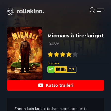
Siirry
Elokuvat ja elokuva-arviot | Rollekino.fi
suoraan
sisältöön
Fiilistelyä
lopputekstien
jälkeen.
Micmacs à tire-larigot
2009
Loistava
62
7.2
Metascore-
IMDb-
pisteet:
pisteet:
Katso traileri
Ennen kuin luet, otathan huomioon, että