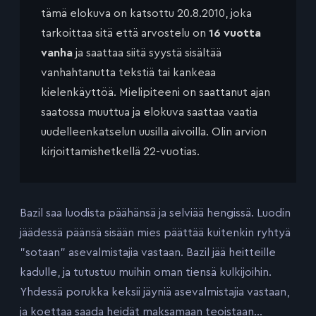
tämä elokuva on katsottu 20.8.2010, joka
tarkoittaa sitä että arvostelu on
16 vuotta
vanha
ja saattaa siitä syystä sisältää
vanhahtanutta tekstiä tai kankeaa
kielenkäyttöä. Mielipiteeni on saattanut ajan
saatossa muuttua ja elokuva saattaa vaatia
uudelleenkatselun uusilla aivoilla. Olin arvion
kirjoittamishetkellä 22-vuotias.
Bazil saa luodista päähänsä ja selviää hengissä. Luodin
jäädessä päänsä sisään mies päättää kuitenkin ryhtyä
”sotaan” asevalmistajia vastaan. Bazil jää heitteille
kadulle, ja tutustuu muihin oman tiensä kulkijoihin.
Yhdessä porukka keksii jäyniä asevalmistajia vastaan,
ja koettaa saada heidät maksamaan teoistaan…