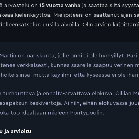
tä arvostelu on
15 vuotta vanha
ja saattaa siitä syyst
keaa kielenkäyttöä. Mielipiteeni on saattanut ajan 
elleenkatselun uusilla aivoilla. Olin arvion kirjoittam
 Martin on pariskunta, jolle onni ei ole hymyillyt. P
tenee verkkaisesti, kunnes saarelle saapuu verinen m
hoiteisiinsa, mutta käy ilmi, että kyseessä ei ole iha
n turhauttava ja ennalta-arvattava elokuva. Cillian M
asapaksun keskivertoja. Ai niin, eihän elokuvassa juu
, joka tuo idealtaan mieleen Pontypoolin.
u ja arvioitu