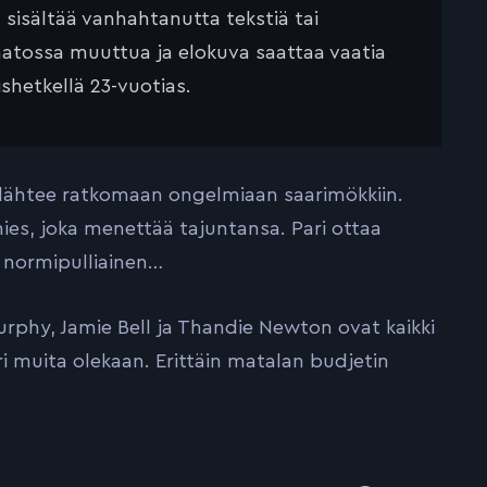
ä sisältää vanhahtanutta tekstiä tai
saatossa muuttua ja elokuva saattaa vaatia
ishetkellä 23-vuotias.
ari lähtee ratkomaan ongelmiaan saarimökkiin.
ies, joka menettää tajuntansa. Pari ottaa
n normipulliainen…
urphy, Jamie Bell ja Thandie Newton ovat kaikki
ri muita olekaan. Erittäin matalan budjetin