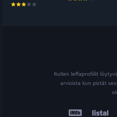
Rollen leffaprofiilit löyt
arvioista kun pistät se
ol