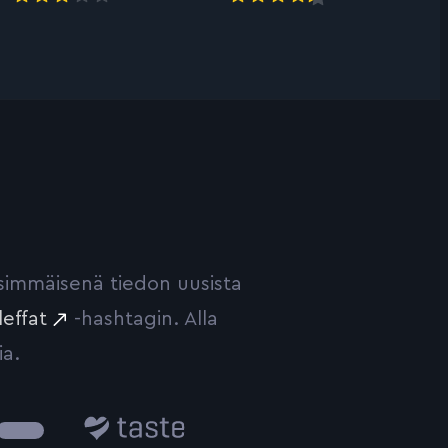
ensimmäisenä tiedon uusista
leffat
-hashtagin. Alla
ia.