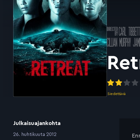
Ohjannut
CARL TIBBET
k
Pääosissa
CILLIAN MURPHY
JAM
Ret
Siedettävä
Julkaisuajankohta
:
26. huhtikuuta 2012
Enn