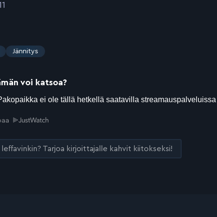
11
Jännitys
ämän voi katsoa?
joaa
leffavinkin? Tarjoa kirjoittajalle kahvit kiitokseksi!