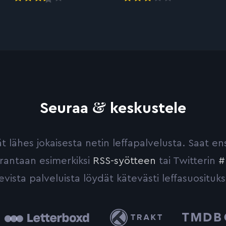
&
Seuraa
keskustele
yvät lähes jokaisesta netin leffapalvelusta. Saat 
urantaan esimerkiksi
RSS-syötteen
tai Twitterin
#
evista palveluista löydät kätevästi leffasuosituks