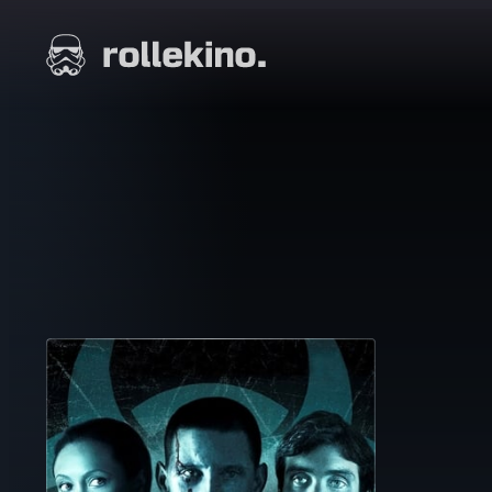
Siirry
suoraan
Elokuvat ja elokuva-arviot | Rollekino.fi
sisältöön
Fiilistelyä
lopputekstien
jälkeen.