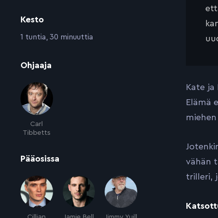
et
Kesto
kan
:
1 tuntia, 30 minuuttia
uud
:
Ohjaaja
Kate ja
Elämä e
miehen 
Carl
Tibbetts
Jotenki
:
Pääosissa
vähän t
trilleri
Katsott
Cillian
Jamie Bell
Jimmy Yuill