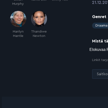
:
21.12.20
Murphy
Genret
:
Draama
Marilyn
Thandiwe
Mantle
Newton
Mistä t
Linkit tar
Saitko 