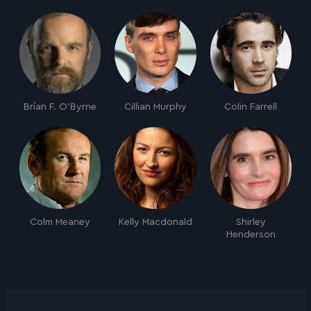
Brían F. O'Byrne
Cillian Murphy
Colin Farrell
Colm Meaney
Kelly Macdonald
Shirley
Henderson