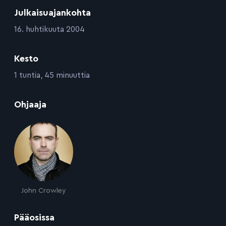
Julkaisuajankohta
:
16. huhtikuuta 2004
Kesto
:
1 tuntia, 45 minuuttia
:
Ohjaaja
John Crowley
:
Pääosissa