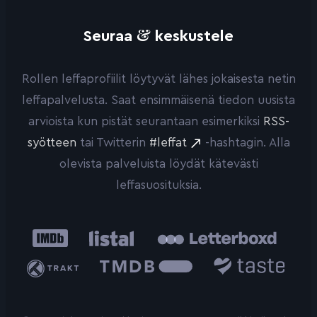
&
Seuraa
keskustele
Rollen leffaprofiilit löytyvät lähes jokaisesta netin
leffapalvelusta. Saat ensimmäisenä tiedon uusista
arvioista kun pistät seurantaan esimerkiksi
RSS-
syötteen
tai Twitterin
#leffat
-hashtagin. Alla
olevista palveluista löydät kätevästi
leffasuosituksia.
IMDb
Listal
Letterboxd
Trakt
The
Taste.io
Movie