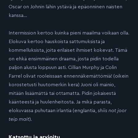
Oscar on Johnin lähin ystävä ja epäonninen naisten
kanssa…
Intermission kertoo kuinka pieni maailma voikaan olla.
Elokuva kertoo hauskoista sattumuksista ja
kommelluksista, joita erilaiset ihmiset kokevat. Tämä
on ehkä ensimmäinen draama, josta pidin todella
paljon alusta loppuun asti. Cillian Murphy ja Colin
Farrel olivat rooleissaan ennennäkemättömiä! (oikein
korostetusti huutomerkin kera) Juoni oli mainio,
mitään lisäämättä tai ottamatta. Pidin jokaisestä
käänteestä ja huulenheitosta. Ja mikä parasta,
elokuvassa puhutaan irlantia (englantia,
shiis not joor
teip mait
).
Katsottu ja arvioitu