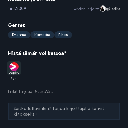
:
16.1.2009
@rolle
Arvion kirjoitti
Genret
:
Draama
Komedia
Rikos
Mistä tämän voi katsoa?
Linkit tarjoaa
Saitko leffavinkin? Tarjoa kirjoittajalle kahvit
kiitokseksi!