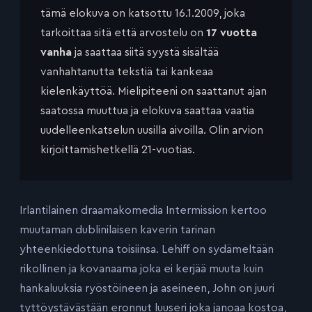
tämä elokuva on katsottu 16.1.2009, joka
tarkoittaa sitä että arvostelu on
17 vuotta
vanha
ja saattaa siitä syystä sisältää
vanhahtanutta tekstiä tai kankeaa
kielenkäyttöä. Mielipiteeni on saattanut ajan
saatossa muuttua ja elokuva saattaa vaatia
uudelleenkatselun uusilla aivoilla. Olin arvion
kirjoittamishetkellä 21-vuotias.
Irlantilainen draamakomedia Intermission kertoo
muutaman dublinilaisen kaverin tarinan
yhteenkiedottuna toisiinsa. Lehiff on sydämeltään
rikollinen ja kovanaama joka ei kerjää muuta kuin
hankaluuksia ryöstöineen ja aseineen, John on juuri
tyttöystävästään eronnut luuseri joka janoaa kostoa,