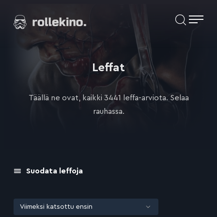
Siirry
Elokuvat ja elokuva-arviot | Rollekino.fi
suoraan
sisältöön
Fiilistelyä
lopputekstien
jälkeen.
Leffat
Täällä ne ovat, kaikki 3441 leffa-arviota. Selaa
rauhassa.
Suodata leffoja