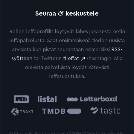
&
Seuraa
keskustele
Rollen leffaprofiilit löytyvät lähes jokaisesta netin
leffapalvelusta. Saat ensimmäisenä tiedon uusista
arvioista kun pistät seurantaan esimerkiksi
RSS-
syötteen
tai Twitterin
#leffat
-hashtagin. Alla
olevista palveluista löydät kätevästi
leffasuosituksia.
IMDb
Listal
Letterboxd
Trakt
The
Taste.io
Movie
Database
© Copyright Roni Laukkarinen 2005-2026 - Kaikki oikeudet