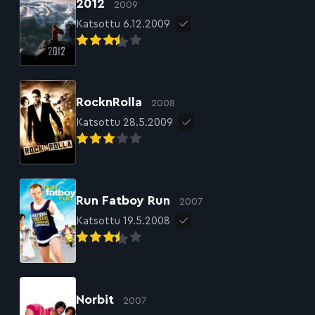
2012
2009
Katsottu 6.12.2009
RocknRolla
2008
Katsottu 28.5.2009
Run Fatboy Run
2007
Katsottu 19.5.2008
Norbit
2007