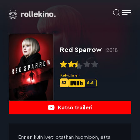
Siirry
Elokuvat ja elokuva-arviot | Rollekino.fi
suoraan
sisältöön
Fiilistelyä
lopputekstien
jälkeen.
Red Sparrow
2018
Kelvollinen
53
6.6
Metascore-
IMDb-
pisteet:
pisteet:
Katso traileri
Ennen kuin luet, otathan huomioon, että