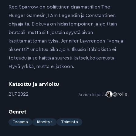
Red Sparrow on poliittinen draamatrilleri The
Hunger Gamesin, I Am Legendin ja Constantinen
ohjaajalta. Elokuva on hidastempoinen ja ajoittain
brutaali, mutta silti jostain syystä aivan
käsittämättömän tylsä. Jennifer Lawrencen ”venäjä-
aksentti” unohtuu aika ajoin. Illuusio itäblokista ei
toteudu ja se haittaa suuresti katselukokemusta.
Hyvä yrkkä, mutta ei jatkoon.
Katsottu ja arvioitu
:
21.7.2022
@rolle
Arvion kirjoitti
Genret
:
Draama
Jännitys
Toiminta