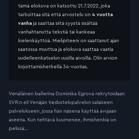
tämä elokuva on katsottu 21.7.2022, joka
tarkoittaa sitä että arvostelu on
4 vuotta
vanha
ja saattaa siitä syystä sisältää
vanhahtanutta tekstiä tai kankeaa
kielenkäyttöä. Mielipiteeni on saattanut ajan
saatossa muuttua ja elokuva saattaa vaatia
uudelleenkatselun uusilla aivoilla. Olin arvion
kirjoittamishetkellä 34-vuotias.
Venäläinen ballerina Dominika Egrova rekrytoidaan
SVR:n eli Venäjän tiedustelupalvelun salaiseen
palvelukseen, jossa hän naisena käyttää avujaan
aseena. Kun tehtävä kuumenee, ihmishenkiä on
pelissä…