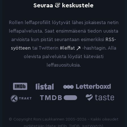
&
Seuraa
keskustele
Rollen leffaprofiilit löytyvät lähes jokaisesta netin
leffapalvelusta. Saat ensimmäisenä tiedon uusista
arvioista kun pistät seurantaan esimerkiksi
RSS-
syötteen
tai Twitterin
#leffat
-hashtagin. Alla
olevista palveluista löydät kätevästi
leffasuosituksia.
IMDb
Listal
Letterboxd
Trakt
The
Taste.io
Movie
Database
© Copyright Roni Laukkarinen 2005-2026 - Kaikki oikeudet
pidätetään (data: IMDb, TMDB, JustWatch)