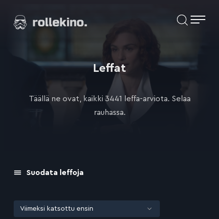
Siirry
Elokuvat ja elokuva-arviot | Rollekino.fi
suoraan
sisältöön
Fiilistelyä
lopputekstien
jälkeen.
Leffat
Täällä ne ovat, kaikki 3441 leffa-arviota. Selaa
rauhassa.
Suodata leffoja