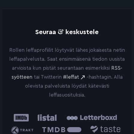
&
Seuraa
keskustele
Rollen leffaprofiilit löytyvät lähes jokaisesta netin
leffapalvelusta. Saat ensimmäisenä tiedon uusista
arvioista kun pistät seurantaan esimerkiksi
RSS-
syötteen
tai Twitterin
#leffat
-hashtagin. Alla
olevista palveluista löydät kätevästi
leffasuosituksia.
IMDb
Listal
Letterboxd