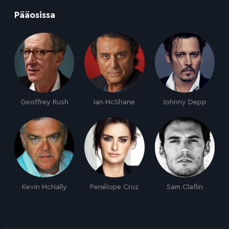
:
Pääosissa
Geoffrey Rush
Ian McShane
Johnny Depp
Kevin McNally
Penélope Cruz
Sam Claflin