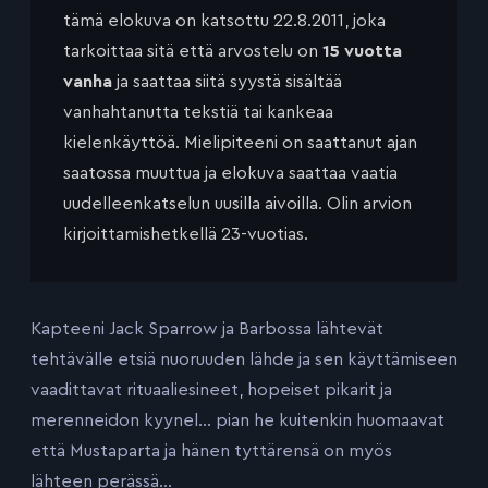
tämä elokuva on katsottu 22.8.2011, joka
tarkoittaa sitä että arvostelu on
15 vuotta
vanha
ja saattaa siitä syystä sisältää
vanhahtanutta tekstiä tai kankeaa
kielenkäyttöä. Mielipiteeni on saattanut ajan
saatossa muuttua ja elokuva saattaa vaatia
uudelleenkatselun uusilla aivoilla. Olin arvion
kirjoittamishetkellä 23-vuotias.
Kapteeni Jack Sparrow ja Barbossa lähtevät
tehtävälle etsiä nuoruuden lähde ja sen käyttämiseen
vaadittavat rituaaliesineet, hopeiset pikarit ja
merenneidon kyynel… pian he kuitenkin huomaavat
että Mustaparta ja hänen tyttärensä on myös
lähteen perässä…