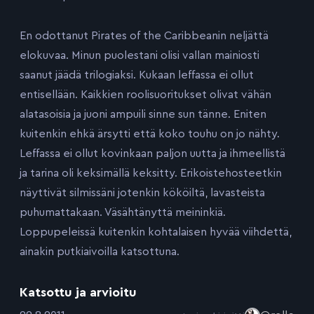
En odottanut Pirates of the Caribbeanin neljättä
elokuvaa. Minun puolestani olisi vallan mainiosti
saanut jäädä trilogiaksi. Kukaan leffassa ei ollut
entisellään. Kaikkien roolisuoritukset olivat vähän
alatasoisia ja juoni ampuili sinne sun tänne. Eniten
kuitenkin ehkä ärsytti että koko touhu on jo nähty.
Leffassa ei ollut kovinkaan paljon uutta ja ihmeellistä
ja tarina oli keksimällä keksitty. Erikoistehosteetkin
näyttivät silmissäni jotenkin kököiltä, lavasteista
puhumattakaan. Väsähtänyttä meininkiä.
Loppupeleissä kuitenkin kohtalaisen hyvää viihdettä,
ainakin putkiaivoilla katsottuna.
Katsottu ja arvioitu