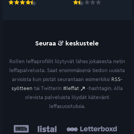
&
Seuraa
keskustele
Rollen leffaprofiilit löytyvät lähes jokaisesta netin
leffapalvelusta. Saat ensimmäisenä tiedon uusista
arvioista kun pistät seurantaan esimerkiksi
RSS-
syötteen
tai Twitterin
#leffat
-hashtagin. Alla
olevista palveluista löydät kätevästi
leffasuosituksia.
IMDb
Listal
Letterboxd