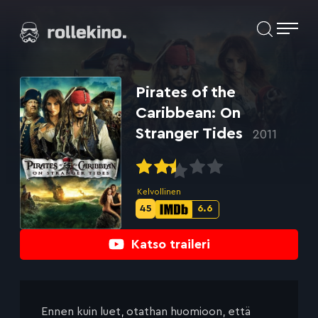
Siirry
Elokuvat ja elokuva-arviot | Rollekino.fi
suoraan
sisältöön
Fiilistelyä
lopputekstien
jälkeen.
Pirates of the
Caribbean: On
Stranger Tides
2011
Kelvollinen
45
6.6
Metascore-
IMDb-
pisteet:
pisteet:
Katso traileri
Ennen kuin luet, otathan huomioon, että