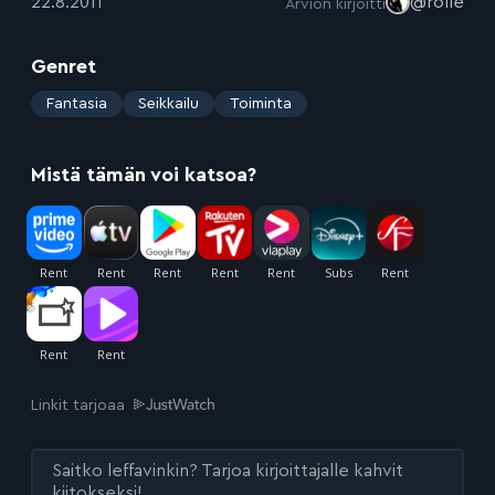
:
22.8.2011
@rolle
Arvion kirjoitti
Genret
:
Fantasia
Seikkailu
Toiminta
Mistä tämän voi katsoa?
Linkit tarjoaa
Saitko leffavinkin? Tarjoa kirjoittajalle kahvit
kiitokseksi!