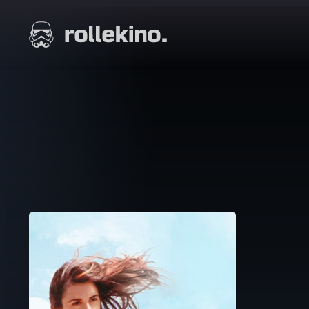
Siirry
suoraan
Elokuvat ja elokuva-arviot | Rollekino.fi
sisältöön
Fiilistelyä
lopputekstien
jälkeen.