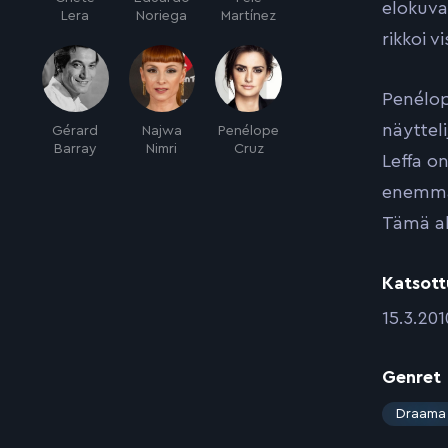
elokuva
Lera
Noriega
Martínez
rikkoi 
Penélop
näyttel
Gérard
Najwa
Penélope
Barray
Nimri
Cruz
Leffa o
enemmän
Tämä alk
Katsott
:
15.3.201
Genret
:
Draama