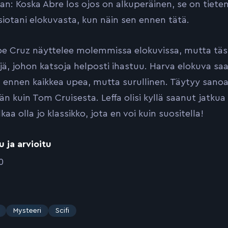
an: Koska Abre los ojos on alkuperäinen, se on tiete
visiotani elokuvasta, kun näin sen ennen tätä.
e Cruz näyttelee molemmissa elokuvissa, mutta täs
ijä, johon katsoja helposti ihastuu. Harva elokuva sa
n ennen kaikkea upea, mutta surullinen. Täytyy sano
 kuin Tom Cruisesta. Leffa olisi kyllä saanut jatkua 
aa olla jo klassikko, jota en voi kuin suositella!
u ja arvioitu
0
Mysteeri
Scifi