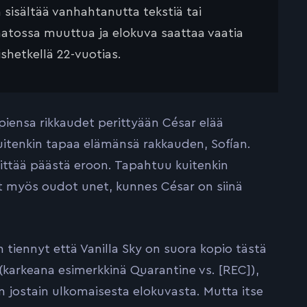
ä sisältää vanhahtanutta tekstiä tai
saatossa muuttua ja elokuva saattaa vaatia
ishetkellä 22-vuotias.
iensa rikkaudet perittyään César elää
tenkin tapaa elämänsä rakkauden, Sofí­an.
rittää päästä eroon. Tapahtuu kuitenkin
t myös oudot unet, kunnes César on siinä
 tiennyt että Vanilla Sky on suora kopio tästä
 (karkeana esimerkkinä Quarantine vs. [REC]),
n jostain ulkomaisesta elokuvasta. Mutta itse