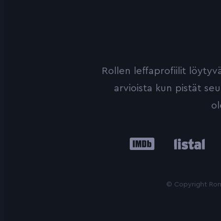
Rollen leffaprofiilit löyt
arvioista kun pistät se
ol
IMDb
Listal
Le
© Copyright Roni