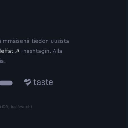
ensimmäisenä tiedon uusista
leffat
-hashtagin. Alla
ia.
Taste.io
 TMDB, JustWatch)