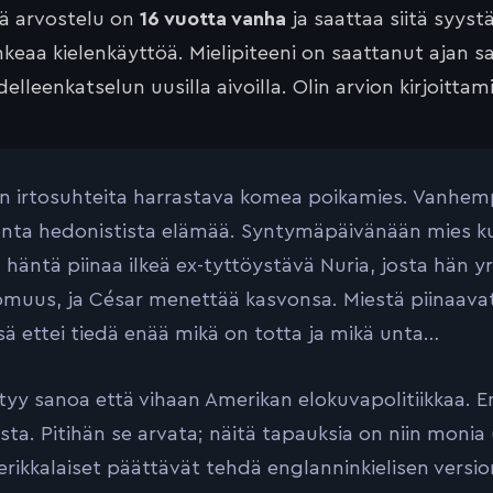
tä arvostelu on
16 vuotta vanha
ja saattaa siitä syyst
keaa kielenkäyttöä. Mielipiteeni on saattanut ajan 
elleenkatselun uusilla aivoilla. Olin arvion kirjoittam
n irtosuhteita harrastava komea poikamies. Vanhemp
nta hedonistista elämää. Syntymäpäivänään mies kui
 häntä piinaa ilkeä ex-tyttöystävä Nuria, josta hän y
muus, ja César menettää kasvonsa. Miestä piinaava
sä ettei tiedä enää mikä on totta ja mikä unta…
tyy sanoa että vihaan Amerikan elokuvapolitiikkaa. En
sta. Pitihän se arvata; näitä tapauksia on niin monia
rikkalaiset päättävät tehdä englanninkielisen versio