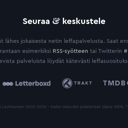
&
Seuraa
keskustele
yvät lähes jokaisesta netin leffapalvelusta. Saat 
urantaan esimerkiksi
RSS-syötteen
tai Twitterin
#
evista palveluista löydät kätevästi leffasuosituks
tterboxd
Trakt
The
Movie
Database
 Laukkarinen 2005-2026 - Kaikki oikeudet pidätetään (data: IMDb,