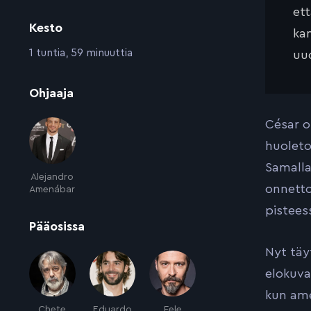
et
Kesto
kan
:
1 tuntia, 59 minuuttia
uud
:
Ohjaaja
César o
huoleto
Samalla
Alejandro
onnetto
Amenábar
pistees
:
Pääosissa
Nyt täy
elokuva
kun ame
Chete
Eduardo
Fele