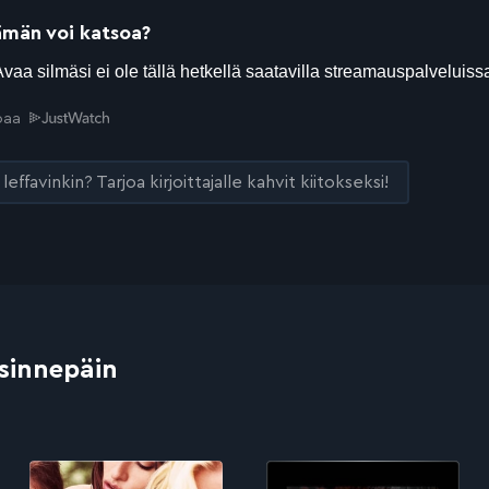
ämän voi katsoa?
joaa
leffavinkin? Tarjoa kirjoittajalle kahvit kiitokseksi!
 sinnepäin