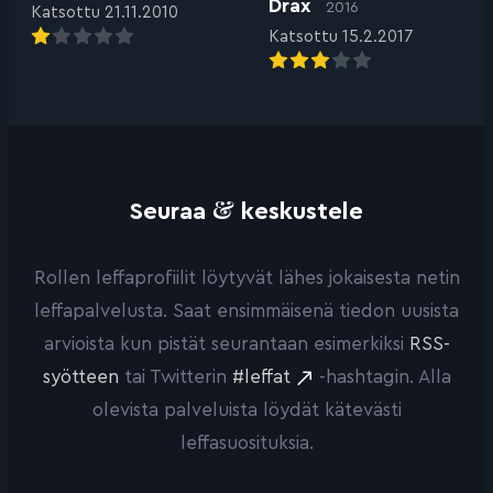
Drax
2016
Katsottu 21.11.2010
Katsottu 15.2.2017
&
Seuraa
keskustele
Rollen leffaprofiilit löytyvät lähes jokaisesta netin
leffapalvelusta. Saat ensimmäisenä tiedon uusista
arvioista kun pistät seurantaan esimerkiksi
RSS-
syötteen
tai Twitterin
#leffat
-hashtagin. Alla
olevista palveluista löydät kätevästi
leffasuosituksia.