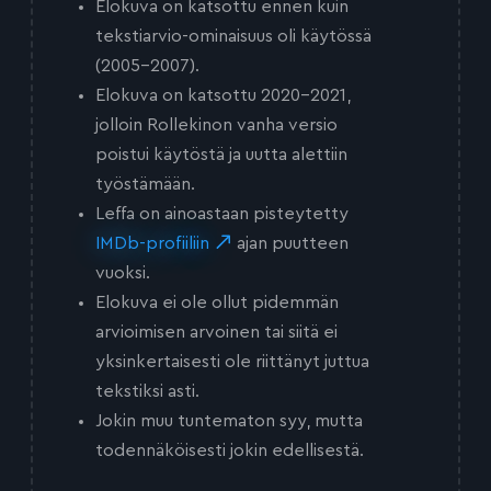
Elokuva on katsottu ennen kuin
tekstiarvio-ominaisuus oli käytössä
(2005-2007).
Elokuva on katsottu 2020-2021,
jolloin Rollekinon vanha versio
poistui käytöstä ja uutta alettiin
työstämään.
Leffa on ainoastaan pisteytetty
IMDb-profiiliin
ajan puutteen
vuoksi.
Elokuva ei ole ollut pidemmän
arvioimisen arvoinen tai siitä ei
yksinkertaisesti ole riittänyt juttua
tekstiksi asti.
Jokin muu tuntematon syy, mutta
todennäköisesti jokin edellisestä.