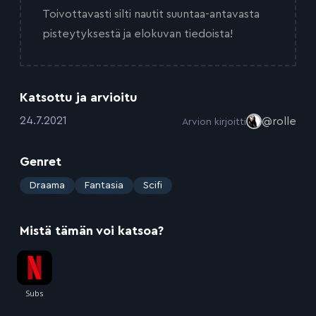
Toivottavasti silti nautit suuntaa-antavasta
pisteytyksestä ja elokuvan tiedoista!
Katsottu ja arvioitu
:
24.7.2021
@rolle
Arvion kirjoitti
Genret
:
Draama
Fantasia
Scifi
Mistä tämän voi katsoa?