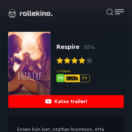
Siirry
Elokuvat ja elokuva-arviot | Rollekino.fi
suoraan
sisältöön
Fiilistelyä
lopputekstien
jälkeen.
Respire
2014
Loistava
78
7.1
Metascore-
IMDb-
pisteet:
pisteet:
Katso traileri
Ennen kuin luet, otathan huomioon, että