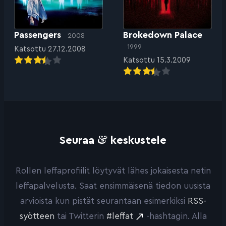
Passengers
Brokedown Palace
2008
1999
Katsottu 27.12.2008
Katsottu 15.3.2009
&
Seuraa
keskustele
Rollen leffaprofiilit löytyvät lähes jokaisesta netin
leffapalvelusta. Saat ensimmäisenä tiedon uusista
arvioista kun pistät seurantaan esimerkiksi
RSS-
syötteen
tai Twitterin
#leffat
-hashtagin. Alla