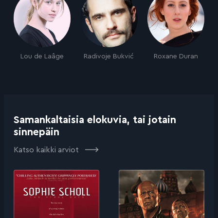
Lou de Laâge
Radivoje Bukvić
Roxane Duran
Samankaltaisia elokuvia, tai jotain
sinnepäin
Katso kaikki arviot