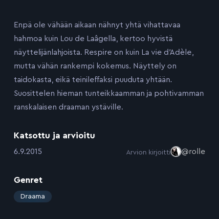
Enpä ole vähään aikaan nähnyt yhtä vihattavaa
hahmoa kuin Lou de Laâgella, kertoo hyvistä
näyttelijänlahjoista. Respire on kuin La vie d’Adèle,
mutta vähän rankempi kokemus. Näyttely on
taidokasta, eikä teinileffaksi puuduta yhtään.
Suosittelen hieman tunteikkaamman ja pohtivamman
ranskalaisen draaman ystäville.
Katsottu ja arvioitu
:
6.9.2015
@rolle
Arvion kirjoitti
Genret
:
Draama