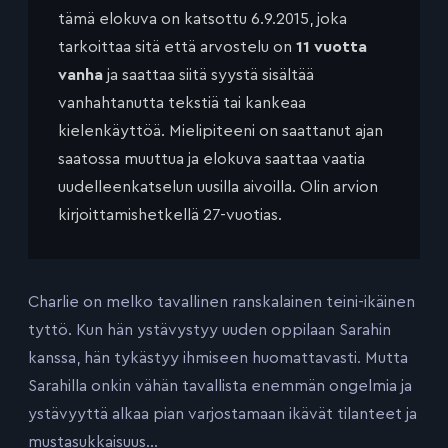
tämä elokuva on katsottu 6.9.2015, joka
tarkoittaa sitä että arvostelu on
11 vuotta
vanha
ja saattaa siitä syystä sisältää
vanhahtanutta tekstiä tai kankeaa
kielenkäyttöä. Mielipiteeni on saattanut ajan
saatossa muuttua ja elokuva saattaa vaatia
uudelleenkatselun uusilla aivoilla. Olin arvion
kirjoittamishetkellä 27-vuotias.
Charlie on melko tavallinen ranskalainen teini-ikäinen
tyttö. Kun hän ystävystyy uuden oppilaan Sarahin
kanssa, hän tykästyy ihmiseen huomattavasti. Mutta
Sarahilla onkin vähän tavallista enemmän ongelmia ja
ystävyyttä alkaa pian varjostamaan ikävät tilanteet ja
mustasukkaisuus…