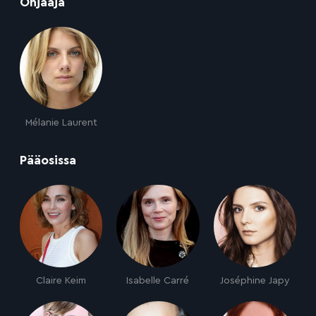
:
Ohjaaja
Mélanie Laurent
:
Pääosissa
Claire Keim
Isabelle Carré
Joséphine Japy