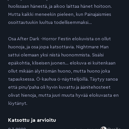
huolissaan hänestä, ja aikoo laittaa hänet hoitoon.
Mutta kaikki meneekin pieleen, kun Painajaismies
osoittautuukin luultua todellisemmaksi…
Osa After Dark -Horror Festin elokuvista on ollut
huonoja, ja osa jopa katsottavia. Nightmare Man
sattui olemaan yksi niistä huonommista. Sisälsi
epäkohtia, kliseisen juonen… elokuva ei kuitenkaan
ollut mikään älyttömän huono, mutta huono joka
tapauksessa. Ö-kauhua ö-näyttelijöillä. Täytyy sanoa
että piru/paha oli hyvin kuvattu ja äänitehosteet
olivat hienoja, mutta juuri muuta hyvää elokuvasta en
löytänyt.
Katsottu ja arvioitu