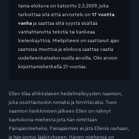
tämä elokuva on katsottu 2.3.2009, joka
tarkoittaa sitä että arvostelu on
17 vuotta
vanha
ja saattaa siitä syystä sisältää
vanhahtanutta tekstiä tai kankeaa
kielenkäyttöä. Mielipiteeni on saattanut ajan
saatossa muuttua ja elokuva saattaa vaatia
uudelleenkatselun uusilla aivoilla. Olin arvion
kirjoittamishetkellä 21-vuotias.
Ellen tilaa afrikkalaisen hedelmällisyyden naamion,
joka osoittautuukin rumaksi ja hirvittäväksi. Tuon
naamion hankkimisen jälkeen Ellen on nähnyt
kauhukuvia miehestä jota hän nimittään
Painajaismieheksi. Painajaismies ei jätä Elleniä rauhaan,
ja hän joutuu lääkitykseen. Hänen miehensä on