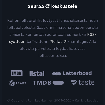
&
Seuraa
keskustele
Rollen leffaprofiilit löytyvät lähes jokaisesta netin
leffapalvelusta. Saat ensimmäisenä tiedon uusista
arvioista kun pistät seurantaan esimerkiksi
RSS-
syötteen
tai Twitterin
#leffat
-hashtagin. Alla
olevista palveluista löydät kätevästi
leffasuosituksia.
IMDb
Listal
Letterboxd
Trakt
The
Taste.io
Movie
Database
© Copyright Roni Laukkarinen 2005-2026 - Kaikki oikeudet