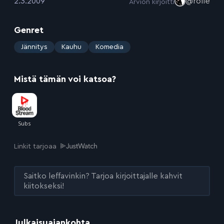
:
2.3.2009
@rolle
Arvion kirjoitti
Genret
:
Jännitys
Kauhu
Komedia
Mistä tämän voi katsoa?
Linkit tarjoaa
Saitko leffavinkin? Tarjoa kirjoittajalle kahvit
kiitokseksi!
Julkaisuajankohta