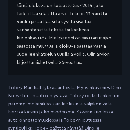
tämä elokuva on katsottu 23.7.2014, joka
tarkoittaa sitä että arvostelu on
12 vuotta
vanha
ja saattaa siitä syystä sisältää
vanhahtanutta tekstiä tai kankeaa
kielenkäyttöä. Mielipiteeni on saattanut ajan
saatossa muuttua ja elokuva saattaa vaatia
uudelleenkatselun uusilla aivoilla. Olin arvion
kirjoittamishetkellä 26-vuotias.
Tobey Marshall tykkää autoista. Myös rikas mies Dino
Brewster on autojen ystävä. Tobey on kuitenkin niin
parempi mekanikko kuin kuskikin ja valjakon väliä
hiertää kateus ja kolmiodraama. Kaverin kuollessa
auto-onnettomuudessa ja Tobeyn joutuessa
syntipukiksi Tobey päättää näyttää Dinolle