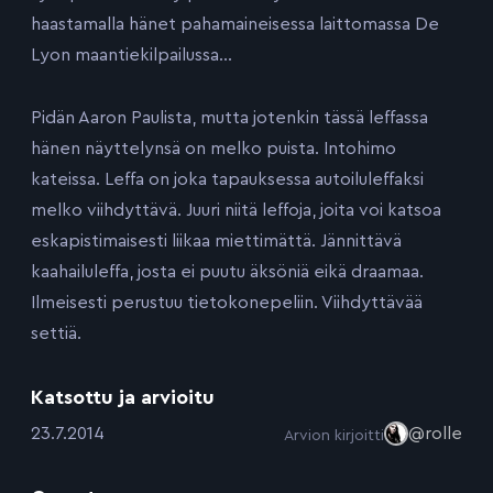
haastamalla hänet pahamaineisessa laittomassa De
Lyon maantiekilpailussa…
Pidän Aaron Paulista, mutta jotenkin tässä leffassa
hänen näyttelynsä on melko puista. Intohimo
kateissa. Leffa on joka tapauksessa autoiluleffaksi
melko viihdyttävä. Juuri niitä leffoja, joita voi katsoa
eskapistimaisesti liikaa miettimättä. Jännittävä
kaahailuleffa, josta ei puutu äksöniä eikä draamaa.
Ilmeisesti perustuu tietokonepeliin. Viihdyttävää
settiä.
Katsottu ja arvioitu
:
23.7.2014
@rolle
Arvion kirjoitti