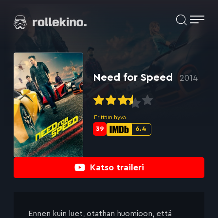
Siirry
Elokuvat ja elokuva-arviot | Rollekino.fi
suoraan
sisältöön
Fiilistelyä
lopputekstien
jälkeen.
Need for Speed
2014
Erittäin hyvä
39
6.4
Metascore-
IMDb-
pisteet:
pisteet:
Katso traileri
Ennen kuin luet, otathan huomioon, että