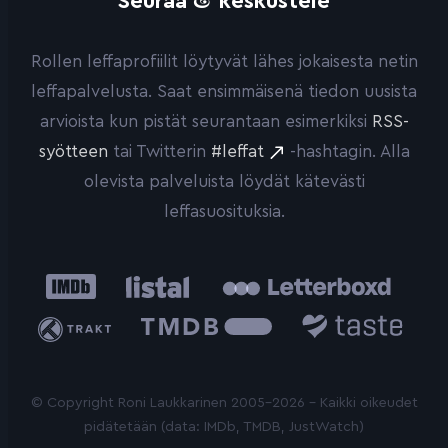
Seuraa
keskustele
Rollen leffaprofiilit löytyvät lähes jokaisesta netin
leffapalvelusta. Saat ensimmäisenä tiedon uusista
arvioista kun pistät seurantaan esimerkiksi
RSS-
syötteen
tai Twitterin
#leffat
-hashtagin. Alla
olevista palveluista löydät kätevästi
leffasuosituksia.
IMDb
Listal
Letterboxd
Trakt
The
Taste.io
Movie
Database
© Copyright Roni Laukkarinen 2005-2026 - Kaikki oikeudet
pidätetään (data: IMDb, TMDB, JustWatch)