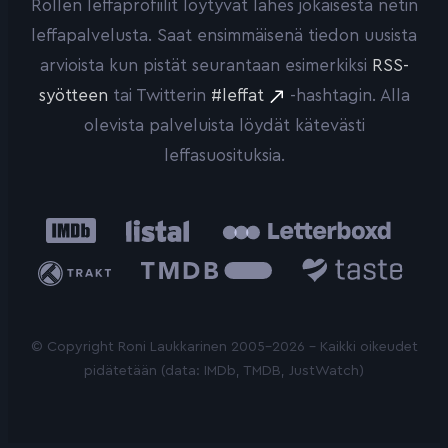
Rollen leffaprofiilit löytyvät lähes jokaisesta netin
leffapalvelusta. Saat ensimmäisenä tiedon uusista
arvioista kun pistät seurantaan esimerkiksi
RSS-
syötteen
tai Twitterin
#leffat
-hashtagin. Alla
olevista palveluista löydät kätevästi
leffasuosituksia.
IMDb
Listal
Letterboxd
Trakt
The
Taste.io
Movie
Database
© Copyright Roni Laukkarinen 2005-2026 - Kaikki oikeudet
pidätetään (data: IMDb, TMDB, JustWatch)