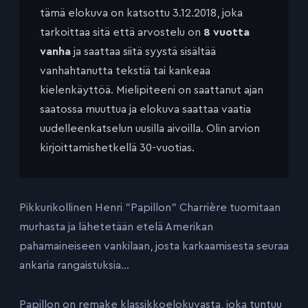
tämä elokuva on katsottu 3.12.2018, joka
tarkoittaa sitä että arvostelu on
8 vuotta
vanha
ja saattaa siitä syystä sisältää
vanhahtanutta tekstiä tai kankeaa
kielenkäyttöä. Mielipiteeni on saattanut ajan
saatossa muuttua ja elokuva saattaa vaatia
uudelleenkatselun uusilla aivoilla. Olin arvion
kirjoittamishetkellä 30-vuotias.
Pikkurikollinen Henri ”Papillon” Charrière tuomitaan
murhasta ja lähetetään etelä Amerikan
pahamaineiseen vankilaan, josta karkaamisesta seuraa
ankaria rangaistuksia…
Papillon on remake klassikkoelokuvasta, joka tuntuu