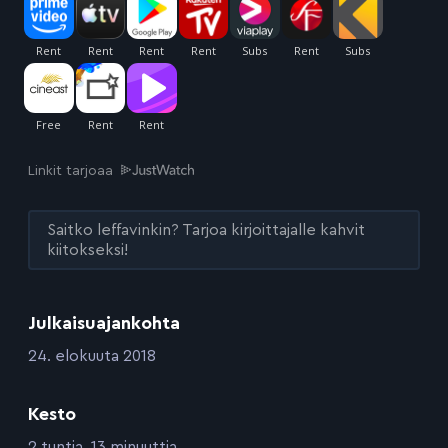
Linkit tarjoaa
Saitko leffavinkin? Tarjoa kirjoittajalle kahvit
kiitokseksi!
Julkaisuajankohta
:
24. elokuuta 2018
Kesto
:
2 tuntia, 13 minuuttia