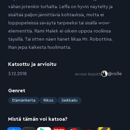
vähän jotenkin turhalta. Leffa on hyvin näytelty ja
sisältää paljon jännittäviä kohtauksia, mutta ei
loppupeleissä säväytä tarpeeksi tai sisällä wow-
elementtiä. Rami Malek ei oikein uppoa rooliinsa
täysillä. Tai sitten näen hänet liikaa Mr. Robottina.
Ihan jepa kaikesta huolimatta.
Katsottu ja arvioitu
:
3.12.2018
@rolle
Arvion kirjoitti
Genret
:
Elämänkerta
Rikos
Seikkailu
Mistä tämän voi katsoa?