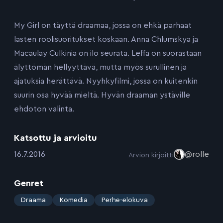
My Girl on täyttä draamaa, jossa on ehkä parhaat
lasten roolisuoritukset koskaan. Anna Chlumskya ja
Macaulay Culkinia on ilo seurata. Leffa on suorastaan
älyttömän hellyyttävä, mutta myös surullinen ja
ajatuksia herättävä. Nyyhkyfilmi, jossa on kuitenkin
suurin osa hyvää mieltä. Hyvän draaman ystäville
ehdoton valinta.
Katsottu ja arvioitu
:
16.7.2016
@rolle
Arvion kirjoitti
Genret
:
Draama
Komedia
Perhe-elokuva