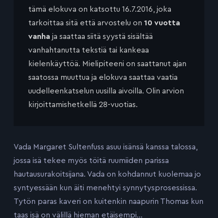
tämä elokuva on katsottu 16.7.2016, joka
tarkoittaa sitä että arvostelu on
10 vuotta
vanha
ja saattaa siitä syystä sisältää
vanhahtanutta tekstiä tai kankeaa
kielenkäyttöä. Mielipiteeni on saattanut ajan
saatossa muuttua ja elokuva saattaa vaatia
uudelleenkatselun uusilla aivoilla. Olin arvion
kirjoittamishetkellä 28-vuotias.
Vada Margaret Sultenfuss asuu isänsä kanssa talossa,
jossa isä tekee myös töitä ruumiiden parissa
hautausurakoitsijana. Vada on kohdannut kuolemaa jo
syntyessään kun äiti menehtyi synnytysprosessissa.
Tytön paras kaveri on kuitenkin naapurin Thomas kun
taas isä on välillä hieman etäisempi…