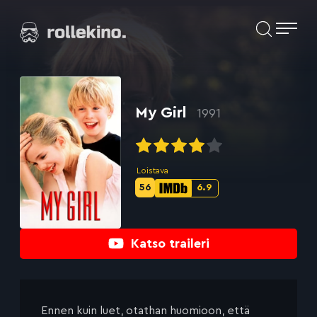
Siirry
Elokuvat ja elokuva-arviot | Rollekino.fi
suoraan
sisältöön
Fiilistelyä
lopputekstien
jälkeen.
My Girl
1991
Loistava
56
6.9
Metascore-
IMDb-
pisteet:
pisteet:
Katso traileri
Ennen kuin luet, otathan huomioon, että