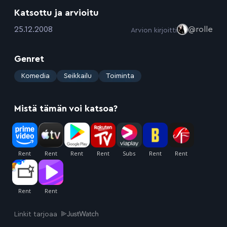
Katsottu ja arvioitu
:
25.12.2008
@rolle
Arvion kirjoitti
Genret
:
Komedia
Seikkailu
Toiminta
Mistä tämän voi katsoa?
Linkit tarjoaa