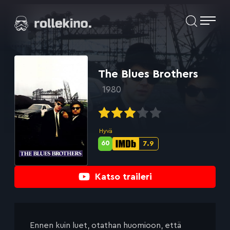
Siirry
Elokuvat ja elokuva-arviot | Rollekino.fi
suoraan
sisältöön
Fiilistelyä
lopputekstien
jälkeen.
The Blues Brothers
1980
Hyvä
60
7.9
Metascore-
IMDb-
pisteet:
pisteet:
Katso traileri
Ennen kuin luet, otathan huomioon, että