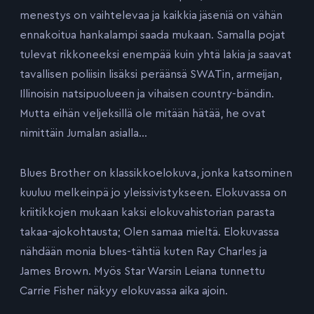
menestys on vaihtelevaa ja kaikkia jäseniä on vähän
ennakoitua hankalampi saada mukaan. Samalla pojat
tulevat rikkoneeksi enempää kuin yhtä lakia ja saavat
tavallisen poliisin lisäksi peräänsä SWATin, armeijan,
Illinoisin natsipuolueen ja vihaisen country-bändin.
Mutta eihän veljeksillä ole mitään hätää, he ovat
nimittäin Jumalan asialla…
Blues Brother on klassikkoelokuva, jonka katsominen
kuuluu melkeinpä jo yleissivistykseen. Elokuvassa on
kriitikkojen mukaan kaksi elokuvahistorian parasta
takaa-ajokohtausta; Olen samaa mieltä. Elokuvassa
nähdään monia blues-tähtiä kuten Ray Charles ja
James Brown. Myös Star Warsin Leiana tunnettu
Carrie Fisher näkyy elokuvassa aika ajoin.