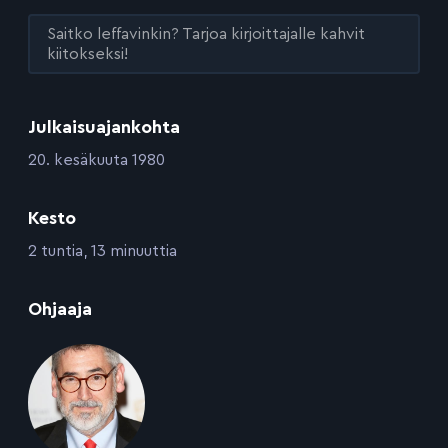
Saitko leffavinkin? Tarjoa kirjoittajalle kahvit
kiitokseksi!
Julkaisuajankohta
:
20. kesäkuuta 1980
Kesto
:
2 tuntia, 13 minuuttia
:
Ohjaaja