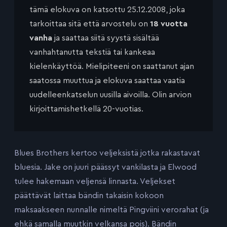
tämä elokuva on katsottu 25.12.2008, joka
tarkoittaa sitä että arvostelu on
18 vuotta
vanha
ja saattaa siitä syystä sisältää
vanhahtanutta tekstiä tai kankeaa
kielenkäyttöä. Mielipiteeni on saattanut ajan
saatossa muuttua ja elokuva saattaa vaatia
uudelleenkatselun uusilla aivoilla. Olin arvion
kirjoittamishetkellä 20-vuotias.
Blues Brothers kertoo veljeksistä jotka rakastavat
bluesia. Jake on juuri päässyt vankilasta ja Elwood
tulee hakemaan veljensä linnasta. Veljekset
päättävät laittaa bändin takaisin kokoon
maksaakseen nunnalle nimeltä Pingviini verorahat (ja
ehkä samalla muutkin velkansa pois). Bändin