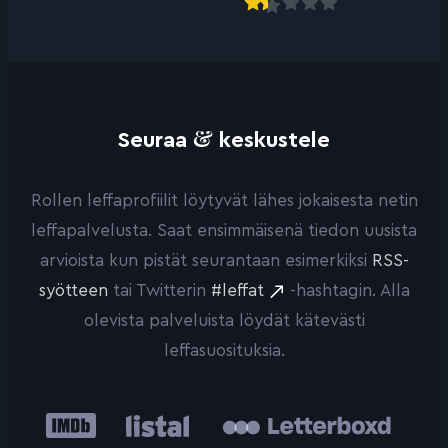
&
Seuraa
keskustele
Rollen leffaprofiilit löytyvät lähes jokaisesta netin
leffapalvelusta. Saat ensimmäisenä tiedon uusista
arvioista kun pistät seurantaan esimerkiksi
RSS-
syötteen
tai Twitterin
#leffat
-hashtagin. Alla
olevista palveluista löydät kätevästi
leffasuosituksia.
IMDb
Listal
Letterboxd