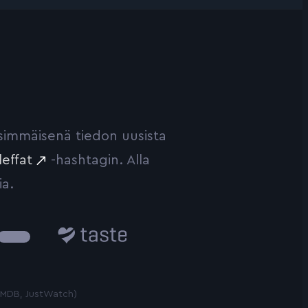
ensimmäisenä tiedon uusista
leffat
-hashtagin. Alla
ia.
Taste.io
 TMDB, JustWatch)