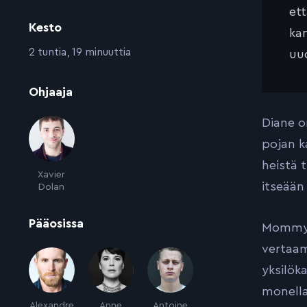
et
Kesto
kan
:
2 tuntia, 19 minuuttia
uud
:
Ohjaaja
Diane o
pojan k
heistä 
Xavier
itseään
Dolan
:
Pääosissa
Mommy 
vertaam
yksilök
monella
Alexandre
Anne
Antoine