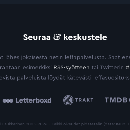
&
Seuraa
keskustele
yvät lähes jokaisesta netin leffapalvelusta. Saat 
urantaan esimerkiksi
RSS-syötteen
tai Twitterin
#
evista palveluista löydät kätevästi leffasuosituks
tterboxd
Trakt
The
Movie
Database
 Laukkarinen 2005-2026 - Kaikki oikeudet pidätetään (data: IMDb,