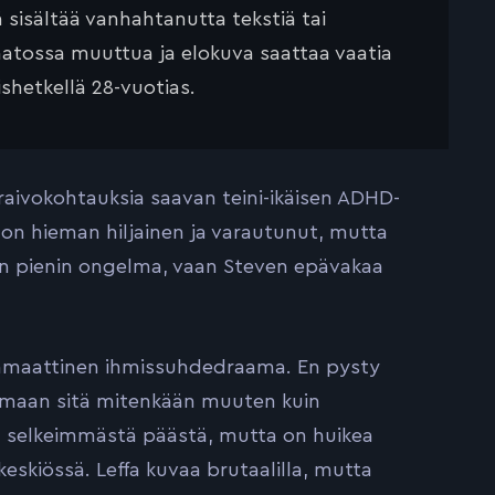
ä sisältää vanhahtanutta tekstiä tai
saatossa muuttua ja elokuva saattaa vaatia
ishetkellä 28-vuotias.
 raivokohtauksia saavan teini-ikäisen ADHD-
 on hieman hiljainen ja varautunut, mutta
en pienin ongelma, vaan Steven epävakaa
amaattinen ihmissuhdedraama. En pysty
amaan sitä mitenkään muuten kuin
an selkeimmästä päästä, mutta on huikea
keskiössä. Leffa kuvaa brutaalilla, mutta