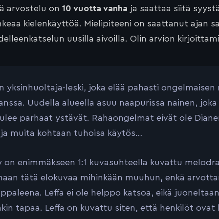
tä arvostelu on
10 vuotta vanha
ja saattaa siitä syyst
keaa kielenkäyttöä. Mielipiteeni on saattanut ajan 
elleenkatselun uusilla aivoilla. Olin arvion kirjoittam
n yksinhuoltaja-leski, joka elää pahasti ongelmaisen
anssa. Uudella alueella asuu naapurissa nainen, joka
tulee parhaat ystävät. Rahaongelmat eivät ole Dian
 ja muita kohtaan tuhoisa käytös…
on enimmäkseen 1:1 kuvasuhteella kuvattu melodr
aan tätä elokuvaa mihinkään muuhun, enkä arvott
appaleena. Leffa ei ole helppo katsoa, eikä juonelta
kin tapaa. Leffa on kuvattu siten, että henkilöt ovat 