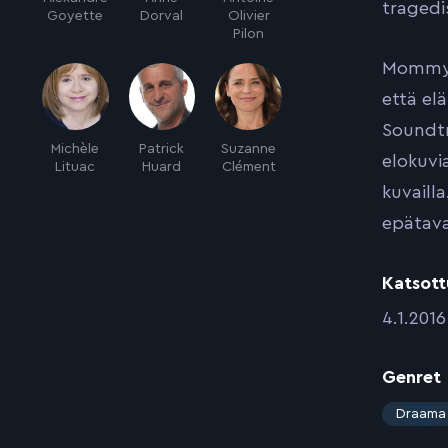
tragedi
Goyette
Dorval
Olivier
Pilon
Mommy o
että elä
Soundtr
Michèle
Patrick
Suzanne
elokuvi
Lituac
Huard
Clément
kuvaill
epätava
Katsott
:
4.1.2016
Genret
:
Draama