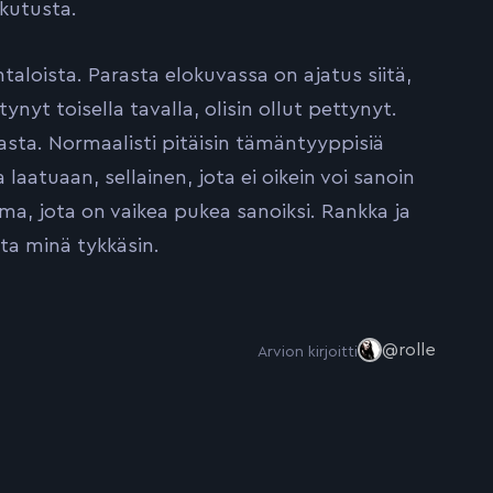
ikutusta.
aloista. Parasta elokuvassa on ajatus siitä,
ynyt toisella tavalla, olisin ollut pettynyt.
sta. Normaalisti pitäisin tämäntyyppisiä
aatuaan, sellainen, jota ei oikein voi sanoin
ama, jota on vaikea pukea sanoiksi. Rankka ja
ta minä tykkäsin.
@rolle
Arvion kirjoitti