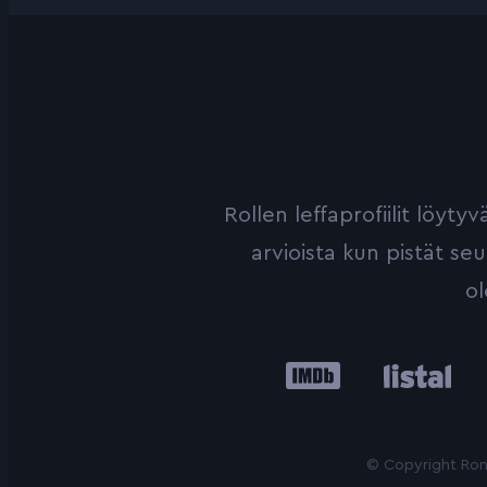
Rollen leffaprofiilit löyt
arvioista kun pistät se
ol
IMDb
Listal
Le
© Copyright Roni