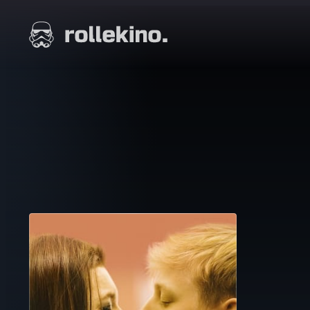
Siirry
suoraan
Elokuvat ja elokuva-arviot | Rollekino.fi
sisältöön
Fiilistelyä
lopputekstien
jälkeen.