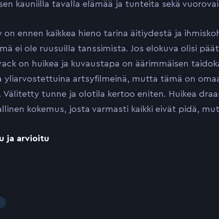
sen kauniilla tavalla elämää ja tunteita sekä vuorova
n ennen kaikkea hieno tarina äitiydestä ja ihmiskoht
mä ei ole ruusuilla tanssimista. Jos elokuva olisi päätt
ack on huikea ja kuvaustapa on äärimmäisen taidoka
a yliarvostettuina artsyfilmeinä, mutta tämä on omaa l
a. Välitetty tunne ja olotila kertoo eniten. Huikea dra
llinen kokemus, josta varmasti kaikki eivät pidä, mut
u ja arvioitu